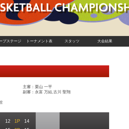
ープステージ
トーナメント表
スタッツ
大会結果
主審：栗山 一平
副審：永富 万結,古川 聖翔
館
12
1P
14