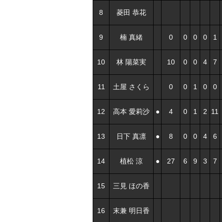
8
菱田 恭花
9
楠 真緒
0
0
0
0
1
10
林 陽菜実
10
0
0
4
7
11
土屋 さくら
0
0
1
0
0
12
高本 愛莉沙
●
4
0
1
2
11
13
日下 真凛
●
8
0
0
4
6
14
植松 涼
●
27
6
9
3
7
15
三見 ほの香
16
末兼 明日香