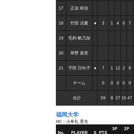
17
正迫 咲佳
18
竹田 涼夏
●
3
1
4
0
7
19
毛利 帆乃加
20
草野 亜実
21
守田 日向子
●
7
1
12
2
8
チーム
0
0
0
0
0
合計
59
8
27
15
47
福岡大学
HC：小牟礼 育夫
3P
2P
No.
PLAYER
S
PTS