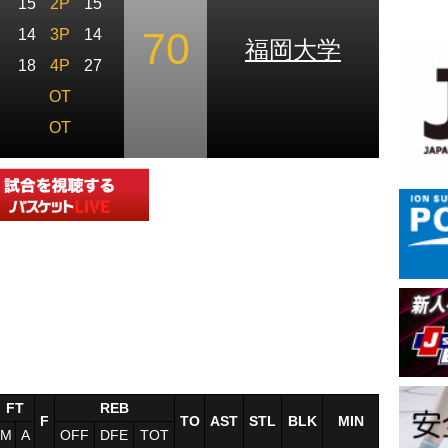
15
2P
15
70
14
3P
14
福岡大学
18
4P
27
OT
OT
FT
REB
F
TO
AST
STL
BLK
MIN
M
A
OFF
DFE
TOT