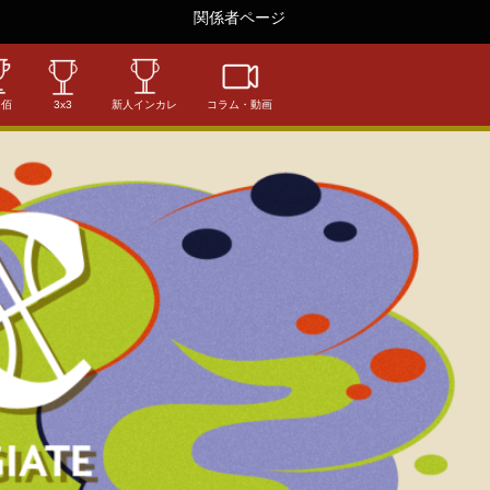
関係者ページ
相佰
3x3
新人インカレ
コラム・動画