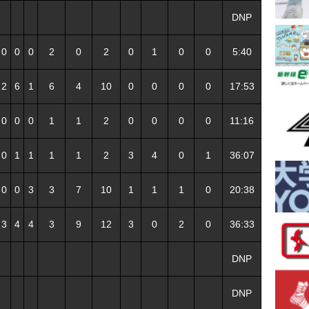
DNP
0
0
0
2
0
2
0
1
0
0
5:40
2
6
1
6
4
10
0
0
0
0
17:53
0
0
0
1
1
2
0
0
0
0
11:16
0
1
1
1
1
2
3
4
0
1
36:07
0
0
3
3
7
10
1
1
1
0
20:38
3
4
4
3
9
12
3
0
2
0
36:33
DNP
DNP