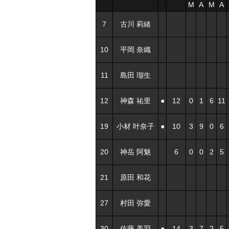
M
A
M
A
7
古川 莉緒
10
平岡 奈織
11
島田 瑠生
12
神森 祐里
●
12
0
1
6
11
19
小材 叶奈子
●
10
3
9
0
6
20
神岳 阿魅
6
0
0
2
5
21
原田 和花
27
村田 弥愛
30
佐藤 美羽
●
14
3
7
2
5