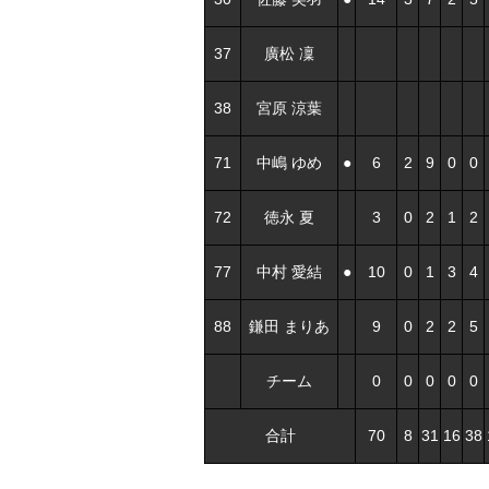
37
廣松 凜
38
宮原 涼葉
71
中嶋 ゆめ
●
6
2
9
0
0
72
徳永 夏
3
0
2
1
2
77
中村 愛結
●
10
0
1
3
4
88
鎌田 まりあ
9
0
2
2
5
チーム
0
0
0
0
0
合計
70
8
31
16
38