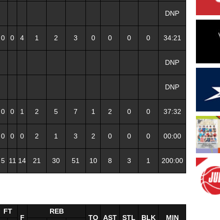
DNP
0
0
4
1
2
3
0
0
0
0
34:21
DNP
DNP
0
0
1
2
5
7
1
2
0
0
37:32
0
0
0
2
1
3
2
0
0
0
00:00
5
11
14
21
30
51
10
8
3
1
200:00
FT
REB
F
TO
AST
STL
BLK
MIN