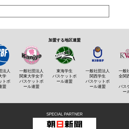
加盟する地区連盟
団法人
一般社団法人
東海学生
一般社団法人
一般
大学
関東大学女子
バスケットボ
関西学生
全関
ットボ
バスケットボ
ール連盟
バスケットボ
連盟
ール連盟
ール連盟
バス
ー
SPECIAL PARTNER