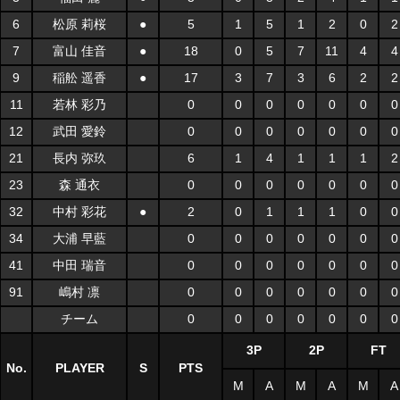
6
松原 莉桜
●
5
1
5
1
2
0
2
7
富山 佳音
●
18
0
5
7
11
4
4
9
稲舩 遥香
●
17
3
7
3
6
2
2
11
若林 彩乃
0
0
0
0
0
0
0
12
武田 愛鈴
0
0
0
0
0
0
0
21
長内 弥玖
6
1
4
1
1
1
2
23
森 通衣
0
0
0
0
0
0
0
32
中村 彩花
●
2
0
1
1
1
0
0
34
大浦 早藍
0
0
0
0
0
0
0
41
中田 瑞音
0
0
0
0
0
0
0
91
嶋村 凛
0
0
0
0
0
0
0
チーム
0
0
0
0
0
0
0
3P
2P
FT
No.
PLAYER
S
PTS
M
A
M
A
M
A