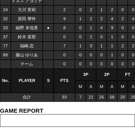
ドネス アヨミデ
24
大川 実莉
2
0
2
1
2
0
0
32
原田 華怜
9
1
2
2
4
2
4
33
細野 未琉香
●
8
0
1
4
9
0
0
37
鈴木 菜那
0
0
2
0
1
0
0
77
福嶋 恋
7
1
3
1
1
2
2
88
藤山 ゆりあ
0
0
0
0
1
0
0
チーム
0
0
0
0
0
0
0
3P
2P
FT
No.
PLAYER
S
PTS
M
A
M
A
M
A
合計
93
7
21
26
58
20
2
GAME REPORT