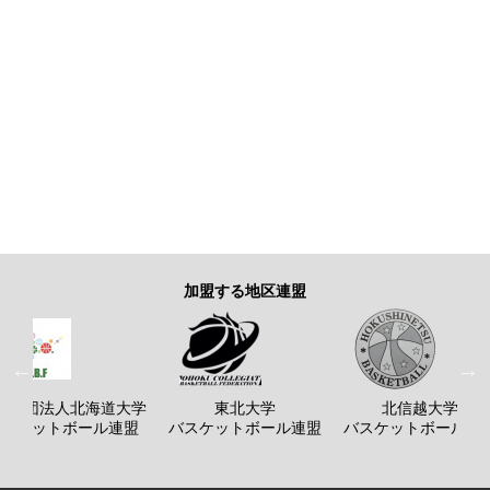
加盟する地区連盟
般社団法人北海道大学
東北大学
北信越大学
バスケットボール連盟
バスケットボール連盟
バスケットボール連