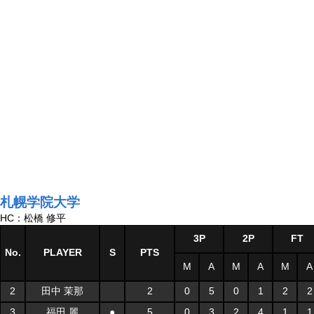
札幌学院大学
HC：松橋 修平
3P
2P
FT
No.
PLAYER
S
PTS
M
A
M
A
M
A
2
田中 茉那
2
0
5
0
1
2
2
3
福田 麗
●
5
0
3
2
4
1
1