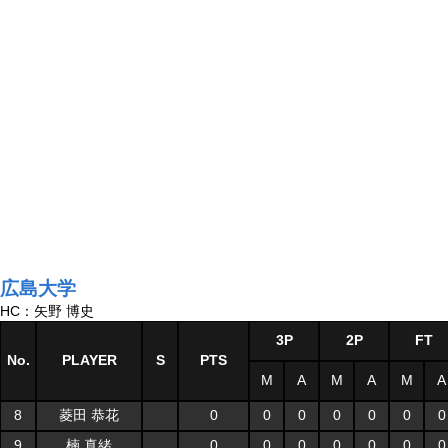
広島大学
HC：矢野 博史
3P
2P
FT
No.
PLAYER
S
PTS
M
A
M
A
M
A
8
菱田 恭花
0
0
0
0
0
0
0
9
楠 真緒
0
0
0
0
0
0
0