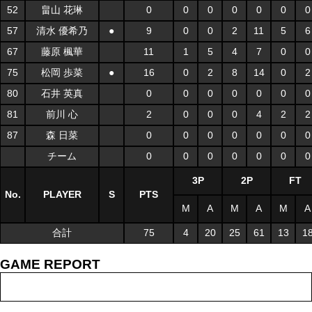
52
畠山 花琳
0
0
0
0
0
0
0
57
清水 優希乃
●
9
0
0
2
11
5
6
67
藤原 楓華
11
1
5
4
7
0
0
75
松岡 歩菜
●
16
0
2
8
14
0
2
80
石井 英真
0
0
0
0
0
0
0
81
前川 心
2
0
0
0
4
2
2
87
森 日菜
0
0
0
0
0
0
0
チーム
0
0
0
0
0
0
0
3P
2P
FT
No.
PLAYER
S
PTS
M
A
M
A
M
A
合計
75
4
20
25
61
13
1
GAME REPORT