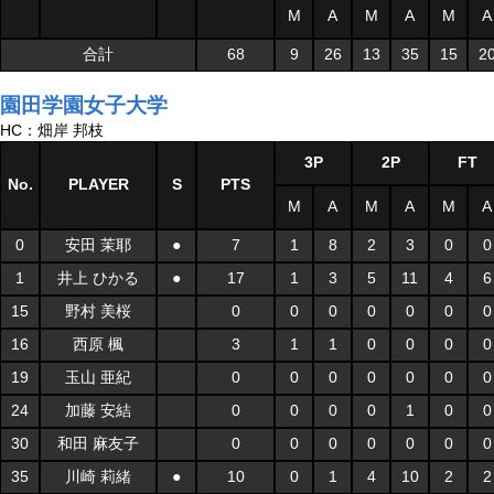
M
A
M
A
M
A
合計
68
9
26
13
35
15
2
園田学園女子大学
HC：畑岸 邦枝
3P
2P
FT
No.
PLAYER
S
PTS
M
A
M
A
M
A
0
安田 茉耶
●
7
1
8
2
3
0
0
1
井上 ひかる
●
17
1
3
5
11
4
6
15
野村 美桜
0
0
0
0
0
0
0
16
西原 楓
3
1
1
0
0
0
0
19
玉山 亜紀
0
0
0
0
0
0
0
24
加藤 安結
0
0
0
0
1
0
0
30
和田 麻友子
0
0
0
0
0
0
0
35
川崎 莉緒
●
10
0
1
4
10
2
2