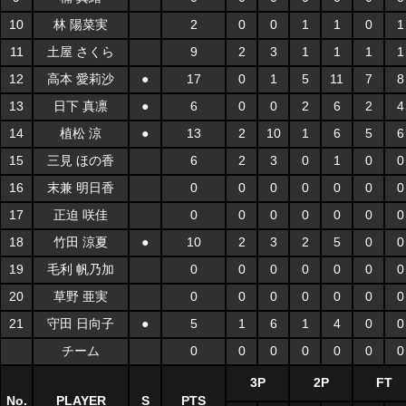
10
林 陽菜実
2
0
0
1
1
0
1
11
土屋 さくら
9
2
3
1
1
1
1
12
高本 愛莉沙
●
17
0
1
5
11
7
8
13
日下 真凛
●
6
0
0
2
6
2
4
14
植松 涼
●
13
2
10
1
6
5
6
15
三見 ほの香
6
2
3
0
1
0
0
16
末兼 明日香
0
0
0
0
0
0
0
17
正迫 咲佳
0
0
0
0
0
0
0
18
竹田 涼夏
●
10
2
3
2
5
0
0
19
毛利 帆乃加
0
0
0
0
0
0
0
20
草野 亜実
0
0
0
0
0
0
0
21
守田 日向子
●
5
1
6
1
4
0
0
チーム
0
0
0
0
0
0
0
3P
2P
FT
No.
PLAYER
S
PTS