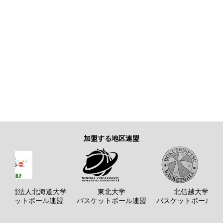
加盟する地区連盟
般社団法人北海道大学
東北大学
北信越大学
バスケットボール連盟
バスケットボール連盟
バスケットボール連