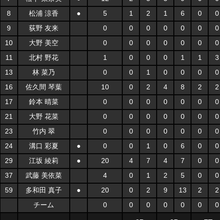
8
松浦 涼香
●
5
1
2
1
6
0
0
9
荻野 友来
0
0
0
0
0
0
0
10
大野 美空
0
0
0
0
0
0
0
11
北村 野花
1
0
0
0
1
1
3
13
林 菜乃
0
0
1
0
0
0
0
16
佐久間 琴葉
10
0
2
4
8
2
2
17
鈴本 晴菜
0
0
0
0
0
0
0
21
大野 花菜
0
0
0
0
0
0
0
23
竹内 翠
0
0
0
0
0
0
0
24
溝口 彩夏
●
0
0
1
0
6
0
0
29
江坂 綾莉
●
20
4
7
4
7
0
0
37
武藤 美依菜
4
0
1
2
5
0
0
59
多和田 真子
●
20
0
2
9
13
2
2
チーム
0
0
0
0
0
0
0