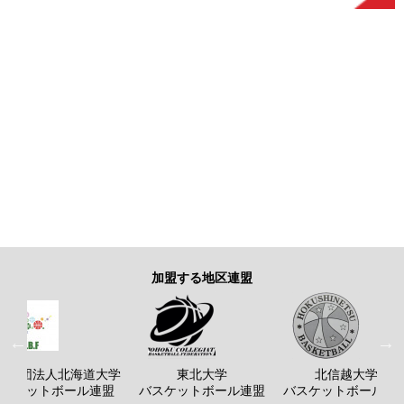
加盟する地区連盟
般社団法人北海道大学
東北大学
北信越大学
バスケットボール連盟
バスケットボール連盟
バスケットボール連