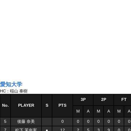
愛知大学
HC：稲山 泰樹
3P
2P
FT
No.
PLAYER
S
PTS
M
A
M
A
M
A
5
後藤 奈美
0
0
0
0
0
0
0
7
松下 茉奈実
●
12
2
5
3
9
0
0