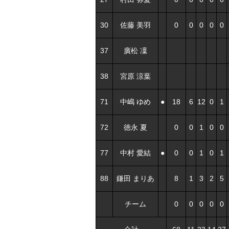
30
佐藤 美羽
0
0
0
0
0
37
廣松 凜
38
宮原 涼葉
71
中嶋 ゆめ
●
18
6
12
0
1
72
徳永 夏
0
0
1
0
0
77
中村 愛結
●
0
0
1
0
1
88
鎌田 まりあ
8
1
3
2
5
チーム
0
0
0
0
0