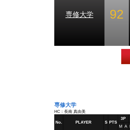
92
専修大学
専修大学
HC：長南 真由美
3P
No.
PLAYER
S
PTS
M
A