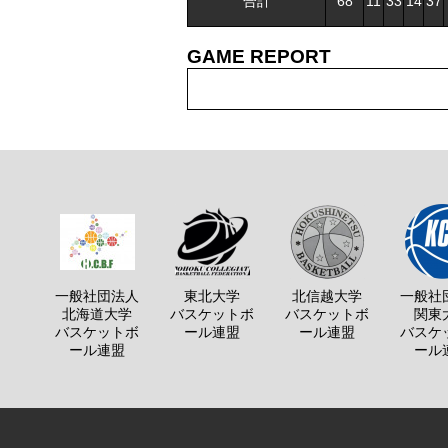
合計
68
11
33
14
37
GAME REPORT
一般社団法人
東北大学
北信越大学
一般社
北海道大学
バスケットボ
バスケットボ
関東
バスケットボ
ール連盟
ール連盟
バスケ
ール連盟
ール