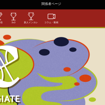
関係者ページ
相佰
3x3
新人インカレ
コラム・動画