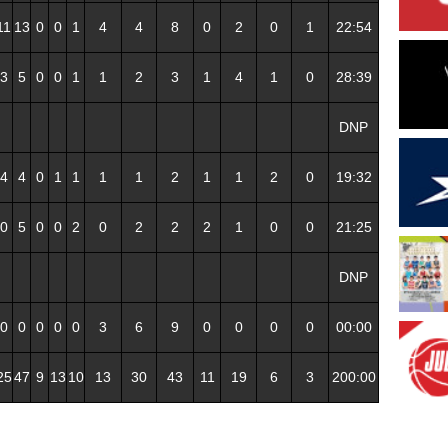
11
13
0
0
1
4
4
8
0
2
0
1
22:54
3
5
0
0
1
1
2
3
1
4
1
0
28:39
DNP
4
4
0
1
1
1
1
2
1
1
2
0
19:32
0
5
0
0
2
0
2
2
2
1
0
0
21:25
DNP
0
0
0
0
0
3
6
9
0
0
0
0
00:00
25
47
9
13
10
13
30
43
11
19
6
3
200:00