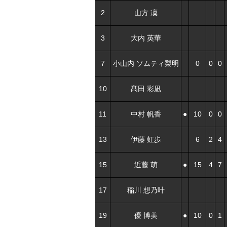
2
山方 凜
3
大内 英華
7
小山内 ソムティ梨明
0
0
0
10
髙田 彩凪
11
中村 帆香
●
10
0
0
13
伊藤 虹歩
6
2
4
15
近藤 萌
●
15
4
7
17
稲川 想乃叶
19
優 博美
●
10
0
1