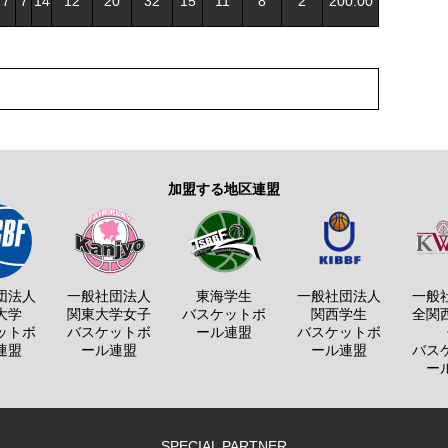
7
7
14
12
20
32
15
11
8
2
200:00
加盟する地区連盟
団法人
一般社団法人
東海学生
一般社団法人
一般
大学
関東大学女子
バスケットボ
関西学生
全関
ットボ
バスケットボ
ール連盟
バスケットボ
連盟
ール連盟
ール連盟
バス
ー
SPECIAL PARTNER