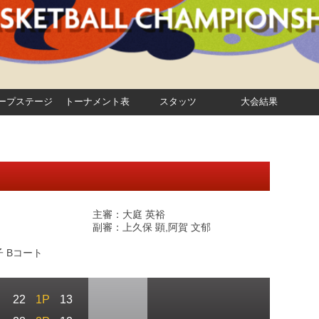
ープステージ
トーナメント表
スタッツ
大会結果
主審：大庭 英裕
副審：上久保 顕,阿賀 文郁
 Bコート
22
1P
13