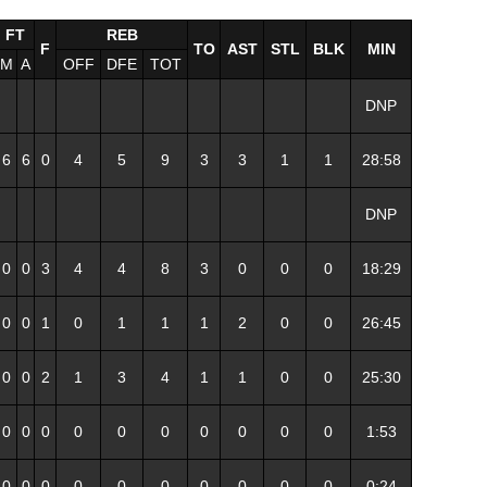
FT
REB
F
TO
AST
STL
BLK
MIN
M
A
OFF
DFE
TOT
DNP
6
6
0
4
5
9
3
3
1
1
28:58
DNP
0
0
3
4
4
8
3
0
0
0
18:29
0
0
1
0
1
1
1
2
0
0
26:45
0
0
2
1
3
4
1
1
0
0
25:30
0
0
0
0
0
0
0
0
0
0
1:53
0
0
0
0
0
0
0
0
0
0
0:24