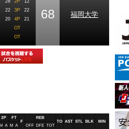
28
2P
12
68
22
3P
22
福岡大学
20
4P
21
OT
OT
2P
FT
REB
F
TO
AST
STL
BLK
MIN
M
A
M
A
OFF
DFE
TOT