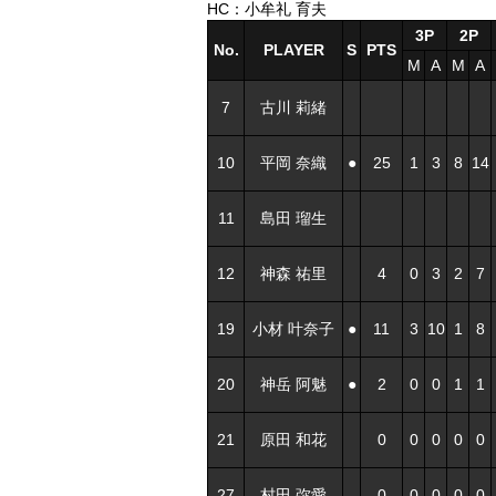
HC：小牟礼 育夫
3P
2P
No.
PLAYER
S
PTS
M
A
M
A
7
古川 莉緒
10
平岡 奈織
●
25
1
3
8
14
11
島田 瑠生
12
神森 祐里
4
0
3
2
7
19
小材 叶奈子
●
11
3
10
1
8
20
神岳 阿魅
●
2
0
0
1
1
21
原田 和花
0
0
0
0
0
27
村田 弥愛
0
0
0
0
0