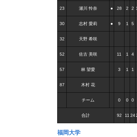
23
瀬川 怜奈
●
28
2
2
30
志村 愛莉
●
9
1
5
32
天野 希咲
52
佐古 美咲
11
1
4
57
林 望愛
3
1
1
87
木村 花
チーム
0
0
0
合計
92
11
24
福岡大学