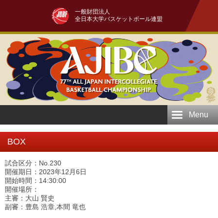
一般財団法人
全日本大学バスケットボール連盟
Menu
BOX
試合区分：No.230
開催期日：2023年12月6日
開始時間：14:30:00
開催場所：
主審：大山 賢史
副審：豊島 浩章,本間 竜也