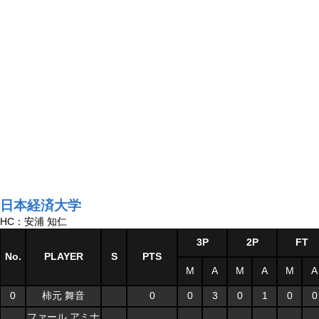
日本経済大学
HC：安浦 知仁
3P
2P
FT
No.
PLAYER
S
PTS
M
A
M
A
M
A
0
柿元 舞音
0
0
3
0
1
0
0
ファール アミナ