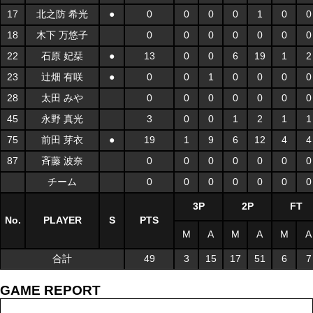
17
北之防 希光
●
0
0
0
0
1
0
0
18
木下 万悠子
0
0
0
0
0
0
0
22
石原 妃栞
●
13
0
0
6
19
1
2
23
辻畑 有咲
●
0
0
1
0
0
0
0
28
太田 みや
0
0
0
0
0
0
0
45
永野 真光
3
0
0
1
2
1
1
75
前田 芽衣
●
19
1
9
6
12
4
4
87
斉藤 波奈
0
0
0
0
0
0
0
チーム
0
0
0
0
0
0
0
3P
2P
FT
No.
PLAYER
S
PTS
M
A
M
A
M
A
合計
49
3
15
17
51
6
7
GAME REPORT