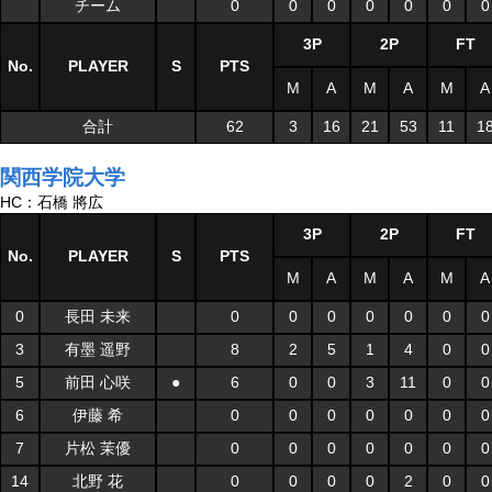
チーム
0
0
0
0
0
0
0
3P
2P
FT
No.
PLAYER
S
PTS
M
A
M
A
M
A
合計
62
3
16
21
53
11
1
関西学院大学
HC：石橋 將広
3P
2P
FT
No.
PLAYER
S
PTS
M
A
M
A
M
A
0
長田 未来
0
0
0
0
0
0
0
3
有墨 遥野
8
2
5
1
4
0
0
5
前田 心咲
●
6
0
0
3
11
0
0
6
伊藤 希
0
0
0
0
0
0
0
7
片松 茉優
0
0
0
0
0
0
0
14
北野 花
0
0
0
0
2
0
0