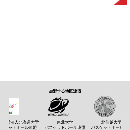
加盟する地区連盟
般社団法人北海道大学
東北大学
北信越大学
バスケットボール連盟
バスケットボール連盟
バスケットボール連