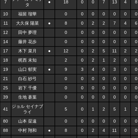
7
●
18
0
0
7
13
4
8
タ
10
福留 瑠華
0
0
0
0
0
0
0
11
大久保 陽菜
●
8
0
2
2
7
4
6
12
田中 夢理
0
0
0
0
0
0
0
14
藤井 花歩
0
0
0
0
0
0
0
17
木下 菜月
●
12
0
2
5
11
2
2
18
梶西 未知
2
0
2
1
2
0
0
19
山口 郁実
●
9
3
4
0
3
0
0
21
白石 紗弓
0
0
0
0
0
0
0
25
岩下 千優
0
0
0
0
0
0
0
39
生地 蒼葉
0
0
0
0
0
0
0
ジョル セイナブ
41
5
0
1
2
5
1
2
ライ
80
山本 栞遠
0
0
0
0
0
0
0
88
中村 翔和
●
8
0
2
4
11
0
0