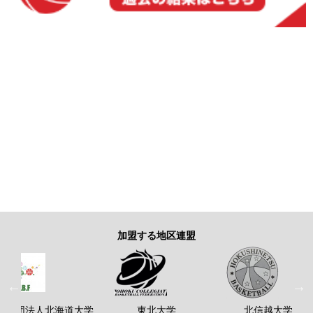
加盟する地区連盟
般社団法人北海道大学
東北大学
北信越大学