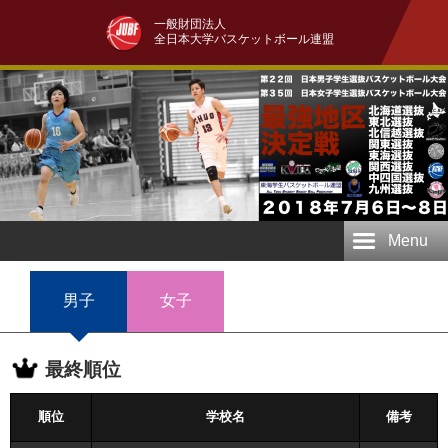
一般財団法人
全日本大学バスケットボール連盟
Menu
男子
女子
最終順位
順位
学校名
備考