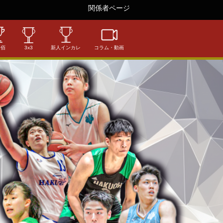
関係者ページ
相佰
3x3
新人インカレ
コラム・動画