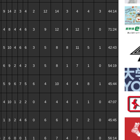
9
14
2
3
4
2
12
14
3
4
4
3
44:14
4
8
4
4
6
3
9
12
4
12
7
0
71:24
5
10
4
6
6
3
5
8
8
11
5
1
42:43
6
9
2
4
2
3
5
8
1
7
1
0
54:19
5
9
6
7
5
6
4
10
4
4
8
1
45:44
4
10
1
2
2
0
4
4
4
1
1
0
47:07
1
3
2
4
6
0
6
6
9
2
2
0
45:45
8
2
6
0
0
1
1
6
7
4
7
6
0
56:14