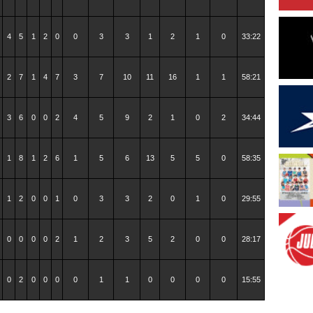
4
5
1
2
0
0
3
3
1
2
1
0
33:22
2
7
1
4
7
3
7
10
11
16
1
1
58:21
3
6
0
0
2
4
5
9
2
1
0
2
34:44
1
8
1
2
6
1
5
6
13
5
5
0
58:35
1
2
0
0
1
0
3
3
2
0
1
0
29:55
0
0
0
0
2
1
2
3
5
2
0
0
28:17
0
2
0
0
0
0
1
1
0
0
0
0
15:55