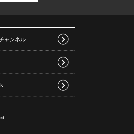
beチャンネル
ok
ed.