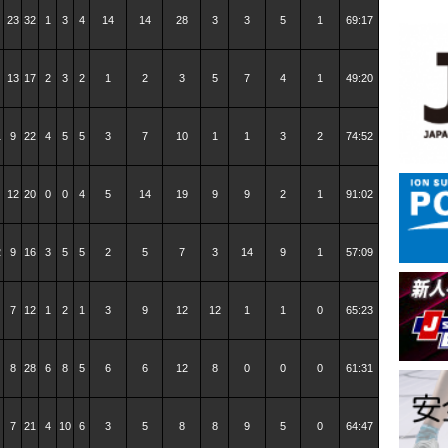
23
32
1
3
4
14
14
28
3
3
5
1
69:17
13
17
2
3
2
1
2
3
5
7
4
1
49:20
1
9
22
4
5
5
3
7
10
1
1
3
2
74:52
12
20
0
0
4
5
14
19
9
9
2
1
91:02
2
9
16
3
5
5
2
5
7
3
14
9
1
57:09
7
12
1
2
1
3
9
12
12
1
1
0
65:23
8
28
6
8
5
6
6
12
8
0
0
0
61:31
7
21
4
10
6
3
5
8
8
9
5
0
64:47