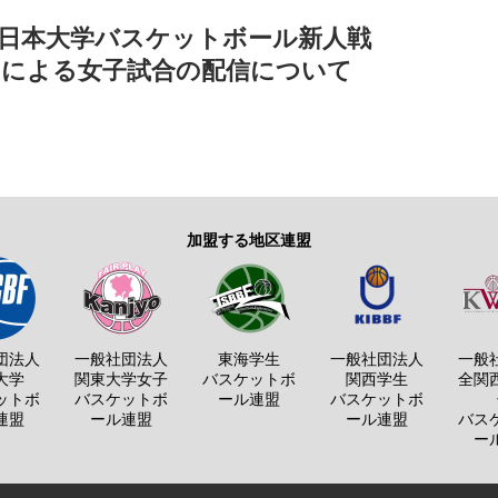
全日本大学バスケットボール新人戦
ASによる女子試合の配信について
加盟する地区連盟
団法人
一般社団法人
東海学生
一般社団法人
一般
大学
関東大学女子
バスケットボ
関西学生
全関
ットボ
バスケットボ
ール連盟
バスケットボ
連盟
ール連盟
ール連盟
バス
ー