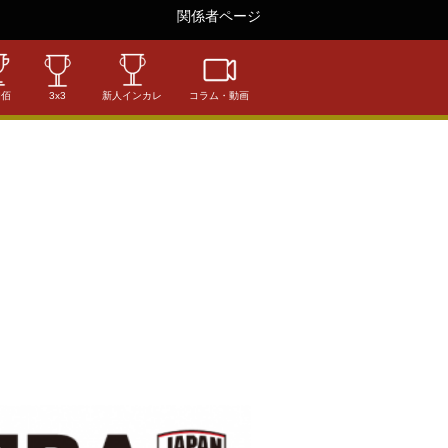
関係者ページ
相佰
3x3
新人インカレ
コラム・動画