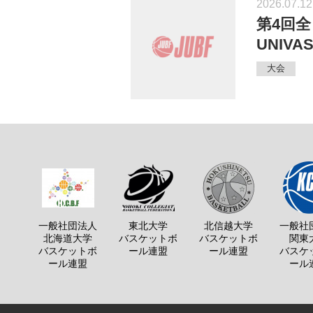
2026.07.12
第4回
UNIV
大会
一般社団法人
東北大学
北信越大学
一般社
北海道大学
バスケットボ
バスケットボ
関東
バスケットボ
ール連盟
ール連盟
バスケ
ール連盟
ール