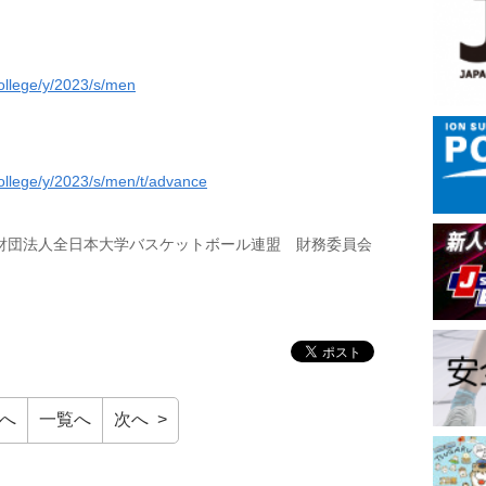
rcollege/y/2023/s/men
rcollege/y/2023/s/men/t/advance
財団法人全日本大学バスケットボール連盟 財務委員会
前へ
一覧へ
次へ >