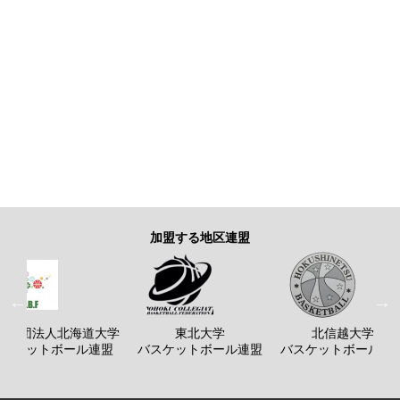
加盟する地区連盟
般社団法人北海道大学
東北大学
北信越大学
バスケットボール連盟
バスケットボール連盟
バスケットボール連