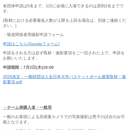
各団体申請は5名まで、1日に会場に入場できるのは原則2名までで
す。
(取材における必要最低人数が上限を上回る場合は、別途ご連絡くだ
さい。)
・報道関係者用撮影申請フォーム
申請はこちら(Googleフォーム)
申請をされる方は必ず取材・撮影要項をご一読された上で、申請を
お願いいたします。
申請期限：7
月2日(木)18:00
2025改定：一般財団法人全日本大学バスケットボール連盟取材・撮
影要項.pdf
・チーム券購入者・一般用
一般のお客様による高画素カメラでの写真撮影は男子の試合のみ可
能となります。