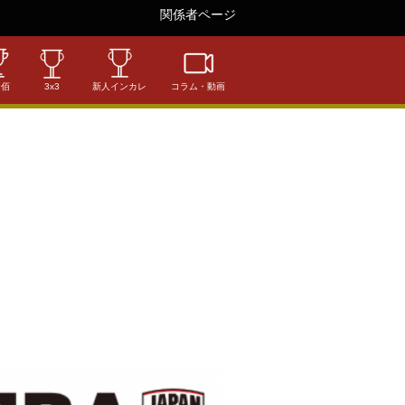
関係者ページ
相佰
3x3
新人インカレ
コラム・動画