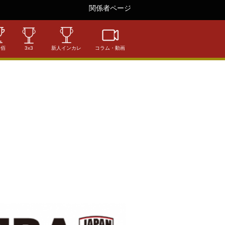
関係者ページ
相佰
3x3
新人インカレ
コラム・動画