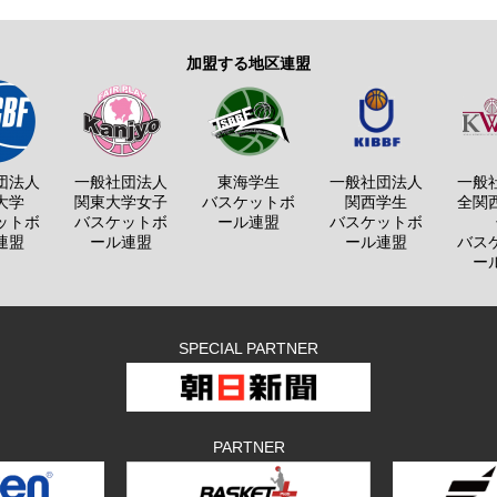
加盟する地区連盟
団法人
一般社団法人
東海学生
一般社団法人
一般
大学
関東大学女子
バスケットボ
関西学生
全関
ットボ
バスケットボ
ール連盟
バスケットボ
連盟
ール連盟
ール連盟
バス
ー
SPECIAL PARTNER
PARTNER