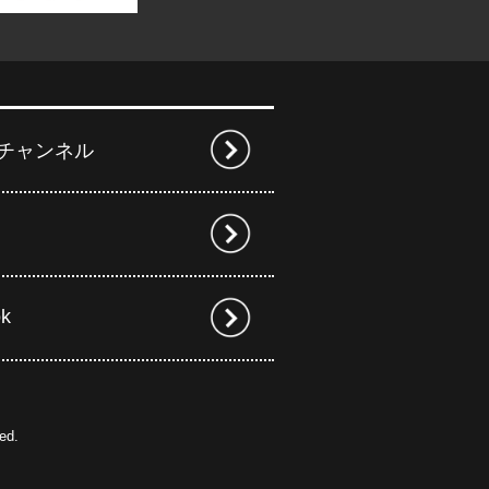
beチャンネル
ok
ed.