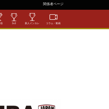
関係者ページ
相佰
3x3
新人インカレ
コラム・動画