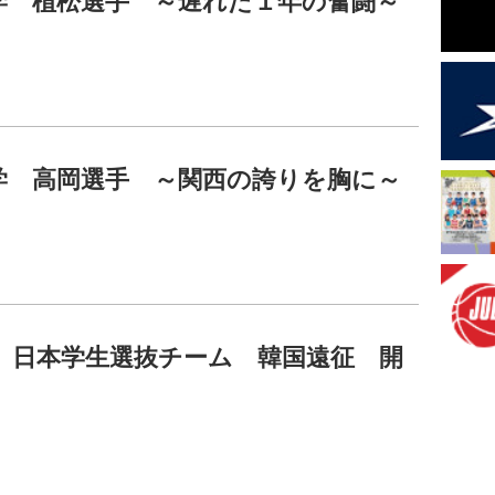
学 植松選手 ～遅れた１年の奮闘～
学 高岡選手 ～関西の誇りを胸に～
7年 日本学生選抜チーム 韓国遠征 開