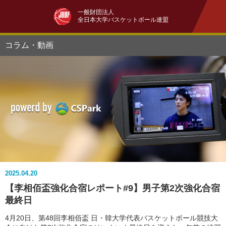
一般財団法人
全日本大学バスケットボール連盟
コラム・動画
2025.04.20
【李相佰盃強化合宿レポート#9】男子第2次強化合宿
最終日
4月20日、第48回李相佰盃 日・韓大学代表バスケットボール競技大