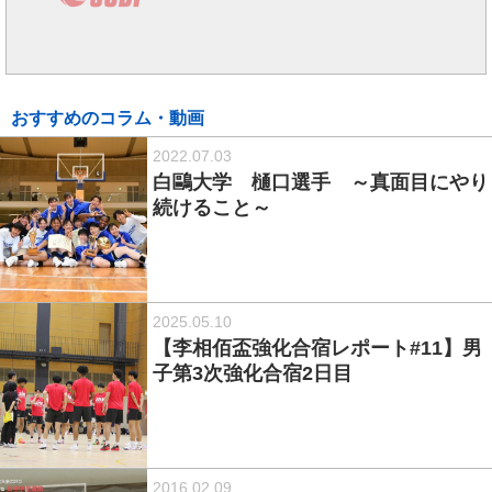
おすすめのコラム・動画
2022.07.03
白鷗大学 樋口選手 ～真面目にやり
続けること～
2025.05.10
【李相佰盃強化合宿レポート#11】男
子第3次強化合宿2日目
2016.02.09