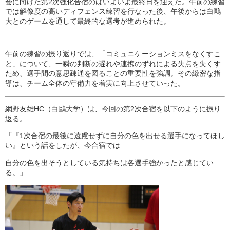
会に向けた第2次強化合宿のはいよいよ最終日を迎えた。午前の練習
では解像度の高いディフェンス練習を行なった後、午後からは白鷗
大とのゲームを通して最終的な選考が進められた。
午前の練習の振り返りでは、「コミュニケーションミスをなくすこ
と」について、一瞬の判断の遅れや連携のずれによる失点を失くす
ため、選手間の意思疎通を図ることの重要性を強調。その緻密な指
導は、チーム全体の守備力を着実に向上させていった。
網野友雄HC（白鷗大学）は、今回の第2次合宿を以下のように振り
返る。
「『1次合宿の最後に遠慮せずに自分の色を出せる選手になってほし
い』という話をしたが、今合宿では
自分の色を出そうとしている気持ちは各選手強かったと感じてい
る。」