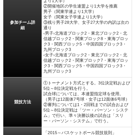
より1大学）
②開催地区の学生連盟より1大学を推薦
男子（関東学連より1大学）
女子（関東女子学連より1大学）
参加チーム詳
③残り男子28大学、女子27大学の内訳は次の
細
通り
‹男子›北海道ブロック2・東北ブロック2・北
信越ブロック2・関東ブロック8・東海ブロッ
ク3・関西ブロック5・中国四国ブロック3・
九州ブロック3
‹女子›北海道ブロック2・東北ブロック2・北
信越ブロック2・関東ブロック7・東海ブロッ
ク3・関西ブロック5・中国四国ブロック3・
九州ブロック3
①トーナメント方式とする。3位決定戦および
5位～8位決定戦を行う。
試合球については、本連盟指定球を使用。
（男子は12面体7号球・女子は12面体6号球）
競技方法
②審判については1・2回戦までの試合および
5位～8位決定戦は「ツー・パーソン・システ
ム」で行い、準々決勝以後の試合は「スリ
ー・パーソン・システム」で行う。
「2015～バスケットボール競技規則」