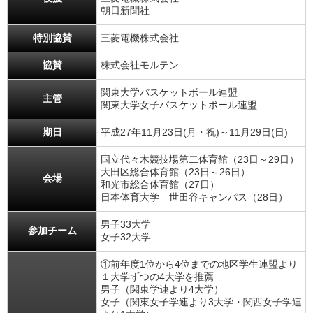
朝日新聞社
特別協賛
三菱電機株式会社
協賛
株式会社モルテン
関東大学バスケットボール連盟
主管
関東大学女子バスケットボール連盟
期日
平成27年11月23日(月・祝)～11月29日(日)
国立代々木競技場第二体育館（23日～29日）
大田区総合体育館（23日～26日）
会場
和光市総合体育館（27日）
日本体育大学 世田谷キャンパス（28日）
男子33大学
参加チーム
女子32大学
①前年度1位から4位までの地区学生連盟より
１大学ずつの4大学を推薦
男子（関東学連より4大学）
女子（関東女子学連より3大学・関西女子学連