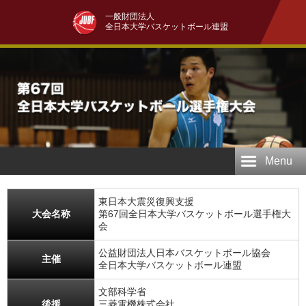
一般財団法人
全日本大学バスケットボール連盟
Menu
東日本大震災復興支援
大会名称
第67回全日本大学バスケットボール選手権大
会
公益財団法人日本バスケットボール協会
主催
全日本大学バスケットボール連盟
文部科学省
後援
三菱電機株式会社