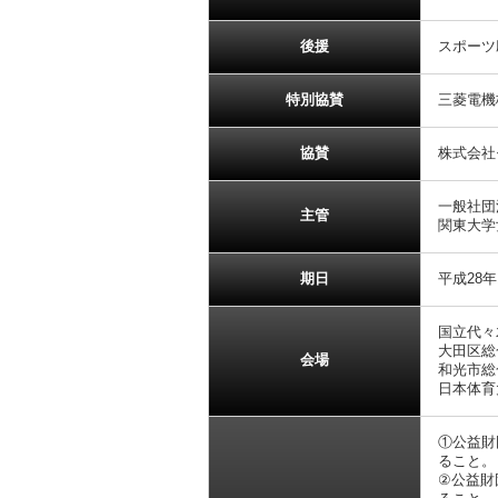
後援
スポーツ
特別協賛
三菱電機
協賛
株式会社
一般社団
主管
関東大学
期日
平成28年
国立代々
大田区総
会場
和光市総
日本体育
①公益財
ること。
②公益財