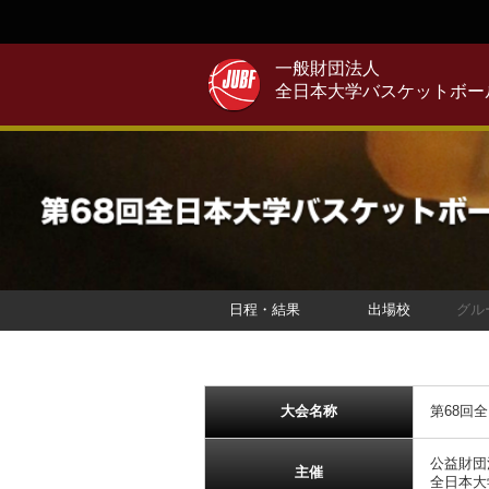
一般財団法人
全日本大学バスケットボー
日程・結果
出場校
グル
大会名称
第68回
公益財団
主催
全日本大