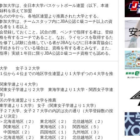
参加大学は、全日本大学バスケットボール連盟（以下、本連
録料を添えて加盟
ものの中から、各地区連盟より推薦された大学とする。
参加大学は、チームスタッフ内にJBA公認Ｃ級コーチ以上の資
る者を１名以上
会登録しておくこと。試合の際、ベンチで指揮する者は、登録
格を有するコーチであること。なお、ライセンスを取得するた
を修了し試験に合格している者がJBAならびに日本体育協会に
手続きを行っている場合は、資格を有する者とみなす。また、
指導）実績１年目に限りJBA公認Ｄ級コーチ資格でも認める。
２大学 女子３２大学
１位から４位までの地区学生連盟より１大学ずつの４大学を推
関東学連より４大学）
東女子学連より２大学 東海学連より１大学・関西女子学連
学）
区の学生連盟より１大学を推薦
東学連より１大学） 女子（関東女子学連より１大学）
子２７大学、女子２７大学の内訳は次の通り（大学登録数の按
より決定）
北海道地区（２） 東北地区（２） 北信越地区（２）
区（７） 東海地区（３） 関西地区（５）
区（２） 四国地区（１） 九州地区（３）
北海道地区（２） 東北地区（２） 北信越地区（２）