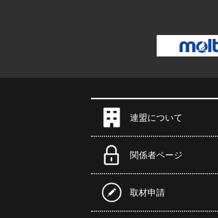
連盟について
関係者ページ
取材申請