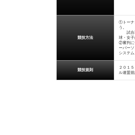
関東地
中国地
①トーナ
う。
試合球
競技方法
球・女子
②審判に
ーパーソ
システム
２０１５
競技規則
ル連盟規