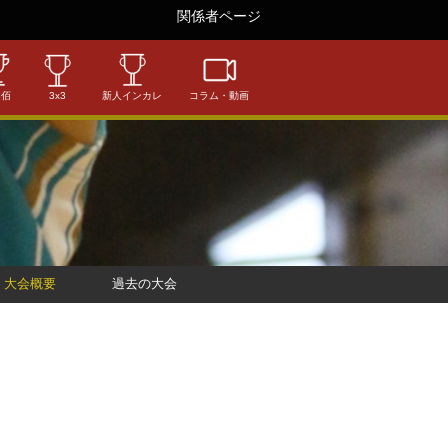
関係者ページ
相佰
3x3
新人インカレ
コラム・動画
大会概要
過去の大会