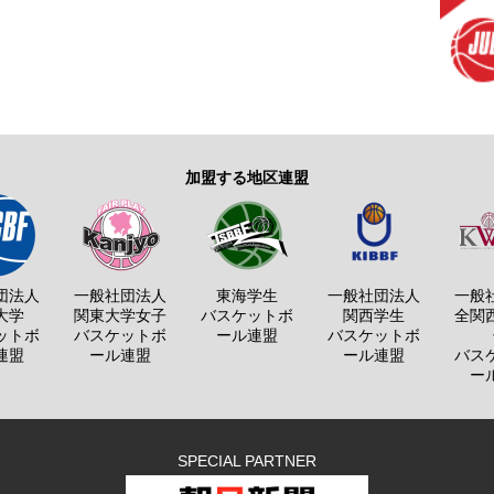
加盟する地区連盟
団法人
一般社団法人
東海学生
一般社団法人
一般
大学
関東大学女子
バスケットボ
関西学生
全関
ットボ
バスケットボ
ール連盟
バスケットボ
連盟
ール連盟
ール連盟
バス
ー
SPECIAL PARTNER