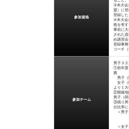
ること。
③本大会
盟）に登
登録した
参加資格
④本大会
格を有す
事前に大
された資
め講習会
登録事務
コーチ（
男子３
①前年度
薦
男子（
女子（関
より１大
②開催地
男子（関
参加チーム
③残り男
分比率に
＜男子＞
関東地
中国地
＜女子＞