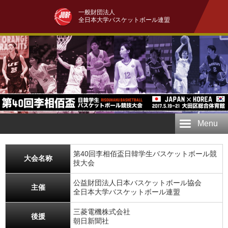
一般財団法人
全日本大学バスケットボール連盟
Menu
第40回李相佰盃日韓学生バスケットボール競
大会名称
技大会
公益財団法人日本バスケットボール協会
主催
全日本大学バスケットボール連盟
三菱電機株式会社
後援
朝日新聞社