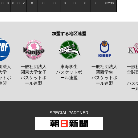
0
0
0
0
2
0
0
0
0
0
0
0
02:38
加盟する地区連盟
団法人
一般社団法人
東海学生
一般社団法人
一般
大学
関東大学女子
バスケットボ
関西学生
全関
ットボ
バスケットボ
ール連盟
バスケットボ
連盟
ール連盟
ール連盟
バス
ー
SPECIAL PARTNER