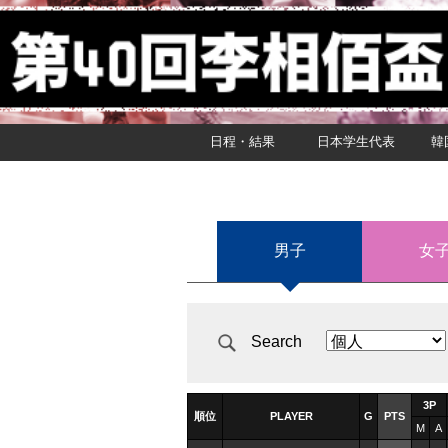
日程・結果
日本学生代表
韓
男子
女
Search
3P
順位
PLAYER
G
PTS
M
A