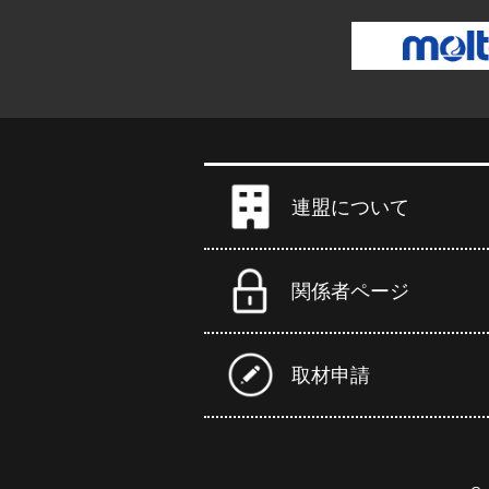
連盟について
関係者ページ
取材申請