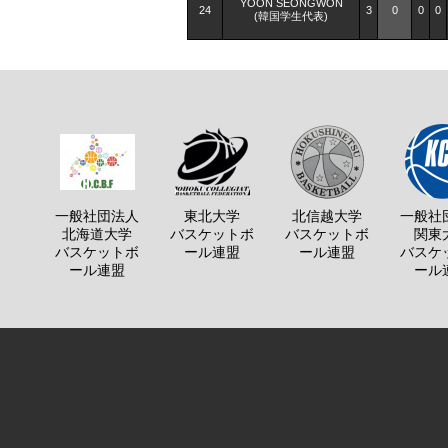
YOON SEONGWON
24
3
0
0
0
(韓国学生代表)
一般社団法人
東北大学
北信越大学
一般社
北海道大学
バスケットボ
バスケットボ
関東
バスケットボ
ール連盟
ール連盟
バスケ
ール連盟
ール