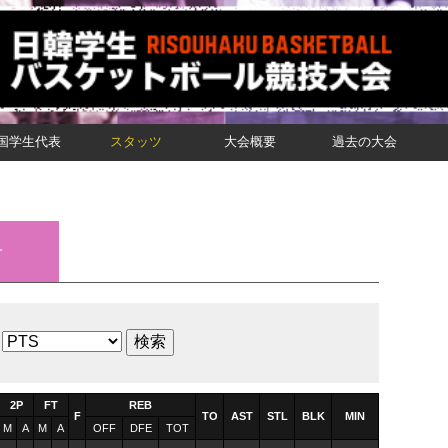
国学生代表
スタッツ
大会概要
過去の大会
子
2P
FT
REB
F
TO
AST
STL
BLK
MIN
M
A
M
A
OFF
DFE
TOT