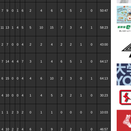
7
9
0
1
6
2
4
6
5
5
2
0
50:47
11
13
1
4
5
5
10
15
7
3
4
1
58:23
2
7
0
0
4
2
2
4
2
2
1
0
43:00
7
14
4
4
7
3
1
4
6
5
1
0
64:17
6
15
0
0
4
4
6
10
2
3
0
1
64:13
4
10
0
0
4
1
4
5
3
2
1
0
30:23
1
1
2
3
2
0
1
1
0
0
0
0
10:03
4
10
2
2
4
6
3
9
2
2
1
0
46:57