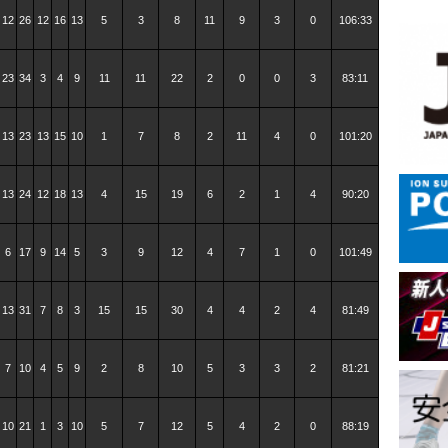
12
26
12
16
13
5
3
8
11
9
3
0
106:33
23
34
3
4
9
11
11
22
2
0
0
3
83:11
13
23
13
15
10
1
7
8
2
11
4
0
101:20
13
24
12
18
13
4
15
19
6
2
1
4
90:20
6
17
9
14
5
3
9
12
4
7
1
0
101:49
13
31
7
8
3
15
15
30
4
4
2
4
81:49
7
10
4
5
9
2
8
10
5
3
3
2
81:21
10
21
1
3
10
5
7
12
5
4
2
0
88:19