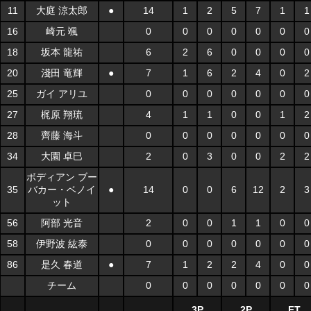
11
大庭 涼太郎
●
14
1
2
5
7
1
1
16
崎元 颯
0
0
0
0
0
0
0
18
坂本 龍祐
6
2
6
0
0
0
0
20
淺田 竜輝
●
7
1
6
2
4
0
2
25
ガイ アリユ
0
0
0
0
0
0
0
27
梶原 翔琉
4
1
1
0
0
1
2
28
齊藤 海斗
0
0
0
0
0
0
0
34
大園 卓巳
2
0
3
0
0
2
2
ボディアン ブー
35
バカー・ベノイ
●
14
0
0
6
12
2
3
ット
56
阿部 光音
2
0
0
1
1
0
0
58
伊野波 紘泰
0
0
0
0
0
0
0
86
是久 春道
●
7
1
2
2
4
0
0
チーム
0
0
0
0
0
0
0
3P
2P
FT