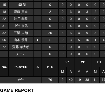
15
山﨑 諒
0
0
0
0
0
0
0
18
齋藤 貫道
2
0
3
0
3
2
2
22
波戸 孝星
0
0
0
0
0
0
0
31
中辻 京佑
6
2
4
0
0
0
0
32
三瀬 央翔
20
3
5
4
9
3
3
60
山本 優斗
●
11
0
3
5
10
1
4
72
齋藤 孝太朗
0
0
0
0
1
0
0
チーム
0
0
0
0
0
0
0
3P
2P
FT
No.
PLAYER
S
PTS
M
A
M
A
M
A
合計
76
9
40
19
38
11
1
GAME REPORT