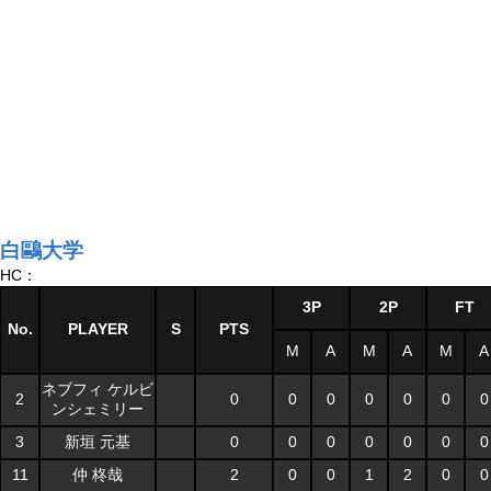
白鷗大学
HC：
3P
2P
FT
No.
PLAYER
S
PTS
M
A
M
A
M
A
ネブフィ ケルビ
2
0
0
0
0
0
0
0
ンシェミリー
3
新垣 元基
0
0
0
0
0
0
0
11
仲 柊哉
2
0
0
1
2
0
0