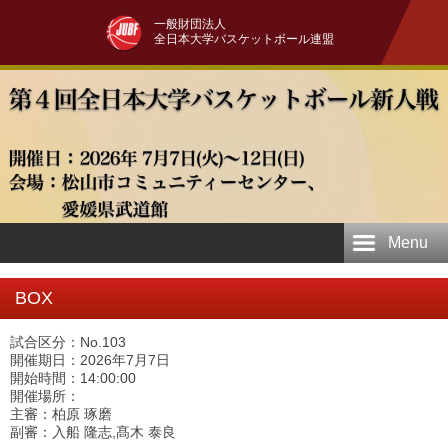
一般財団法人
全日本大学バスケットボール連盟
Menu
BOX
試合区分：No.103
開催期日：2026年7月7日
開始時間：14:00:00
開催場所：
主審：柏原 琢磨
副審：入船 隆志,髙木 泰良