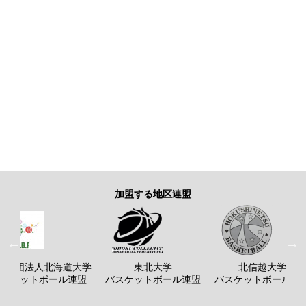
加盟する地区連盟
般社団法人北海道大学
東北大学
北信越大学
バスケットボール連盟
バスケットボール連盟
バスケットボール連