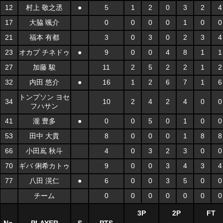
12
村上 敬之丞
●
5
1
2
0
3
2
4
17
大脇 颯介
0
0
0
0
1
0
0
21
福本 有都
3
0
3
0
2
3
4
23
オカプ チネドゥ
●
9
0
0
4
8
1
1
27
加藤 駿
11
2
5
2
2
1
2
32
内田 悠介
●
16
1
2
6
7
1
6
トンプソン ヨセ
34
10
2
4
2
4
0
0
フハサン
41
瀧 豊多
●
0
0
5
0
1
0
0
53
田中 大貴
8
0
0
0
1
8
8
66
小田嶌 秋斗
4
0
3
2
3
0
0
70
ギバ 俐希カトゥ
9
0
0
3
4
3
4
77
八田 滉仁
●
6
0
0
3
5
0
0
チーム
0
0
0
0
0
0
0
3P
2P
FT