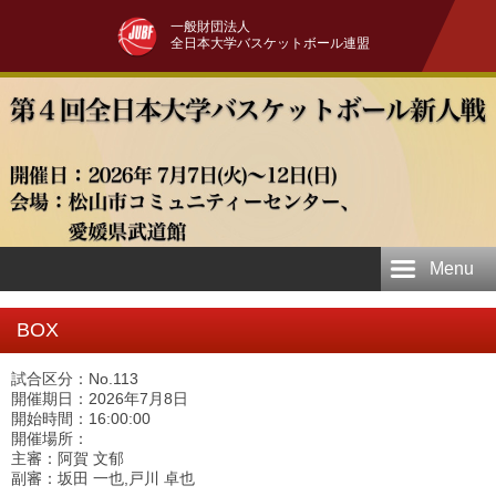
一般財団法人
全日本大学バスケットボール連盟
Menu
BOX
試合区分：No.113
開催期日：2026年7月8日
開始時間：16:00:00
開催場所：
主審：阿賀 文郁
副審：坂田 一也,戸川 卓也