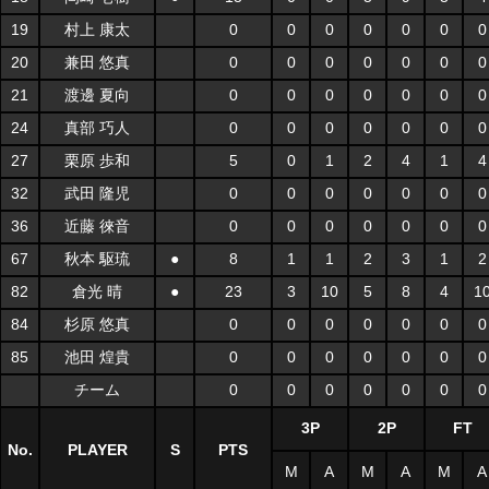
19
村上 康太
0
0
0
0
0
0
0
20
兼田 悠真
0
0
0
0
0
0
0
21
渡邊 夏向
0
0
0
0
0
0
0
24
真部 巧人
0
0
0
0
0
0
0
27
栗原 歩和
5
0
1
2
4
1
4
32
武田 隆児
0
0
0
0
0
0
0
36
近藤 徠音
0
0
0
0
0
0
0
67
秋本 駆琉
●
8
1
1
2
3
1
2
82
倉光 晴
●
23
3
10
5
8
4
1
84
杉原 悠真
0
0
0
0
0
0
0
85
池田 煌貴
0
0
0
0
0
0
0
チーム
0
0
0
0
0
0
0
3P
2P
FT
No.
PLAYER
S
PTS
M
A
M
A
M
A