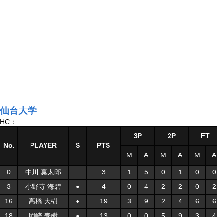
仙台大学
HC：
3P
2P
FT
No.
PLAYER
S
PTS
M
A
M
A
M
A
0
中川 稟太郎
3
1
5
0
1
0
0
3
小野寺 海碧
●
4
0
4
2
2
0
2
16
髙橋 大樹
●
19
3
9
2
4
6
6
18
岡崎 壱樹
●
13
0
0
5
9
3
4