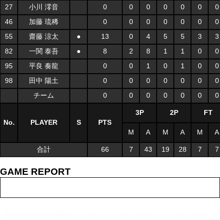
27
小川 澪音
0
0
0
0
0
0
0
46
加藤 琉稀
0
0
0
0
0
0
0
55
齋藤 涼太
●
13
0
4
5
5
3
3
82
一関 泰吾
●
8
2
8
1
1
0
0
95
平良 奏龍
0
0
1
0
1
0
0
98
田中 陽土
0
0
0
0
0
0
0
チーム
0
0
0
0
0
0
0
3P
2P
FT
No.
PLAYER
S
PTS
M
A
M
A
M
A
合計
66
7
43
19
28
7
7
GAME REPORT