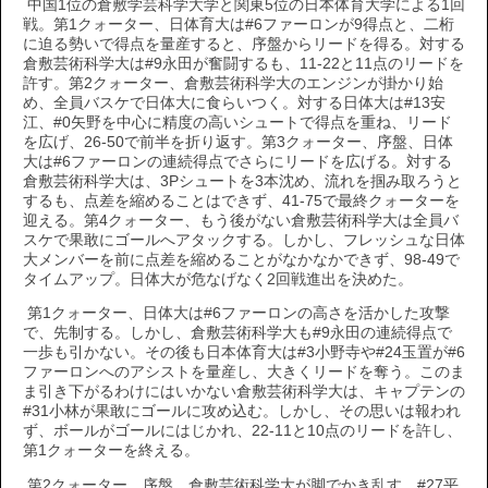
中国1位の倉敷学芸科学大学と関東5位の日本体育大学による1回
戦。第1クォーター、日体育大は#6ファーロンが9得点と、二桁
に迫る勢いで得点を量産すると、序盤からリードを得る。対する
倉敷芸術科学大は#9永田が奮闘するも、11-22と11点のリードを
許す。第2クォーター、倉敷芸術科学大のエンジンが掛かり始
め、全員バスケで日体大に食らいつく。対する日体大は#13安
江、#0矢野を中心に精度の高いシュートで得点を重ね、リード
を広げ、26-50で前半を折り返す。第3クォーター、序盤、日体
大は#6ファーロンの連続得点でさらにリードを広げる。対する
倉敷芸術科学大は、3Pシュートを3本沈め、流れを掴み取ろうと
するも、点差を縮めることはできず、41-75で最終クォーターを
迎える。第4クォーター、もう後がない倉敷芸術科学大は全員バ
スケで果敢にゴールへアタックする。しかし、フレッシュな日体
大メンバーを前に点差を縮めることがなかなかできず、98-49で
タイムアップ。日体大が危なげなく2回戦進出を決めた。
第1クォーター、日体大は#6ファーロンの高さを活かした攻撃
で、先制する。しかし、倉敷芸術科学大も#9永田の連続得点で
一歩も引かない。その後も日本体育大は#3小野寺や#24玉置が#6
ファーロンへのアシストを量産し、大きくリードを奪う。このま
ま引き下がるわけにはいかない倉敷芸術科学大は、キャプテンの
#31小林が果敢にゴールに攻め込む。しかし、その思いは報われ
ず、ボールがゴールにはじかれ、22-11と10点のリードを許し、
第1クォーターを終える。
第2クォーター、序盤、倉敷芸術科学大が脚でかき乱す。#27平