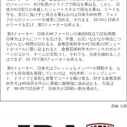
のジャンパー、#17松尾のドライブで得点を重ねる。しかし、日
体大#13安江が卓越したシュートスキルで得点を重ね、リードを
守る。安江に負けずと得点を重ねるのは日体大#0矢野。フェイ
クからのジャンパーを確実に沈める。そのまま、26-50と日体大
がリードを広げ、第2クォーターを終える。
第3クォーター、日体大#6ファーロンの連続8得点で試合再開。
日体大はさらにリードを広げる。中盤、お互いなかなか得点につ
ながらない時間が訪れるも、倉敷芸術科学大#17松尾の3Pシュー
トがゴールに吸い込まれると、倉敷芸術科学大のベンチのボルテ
ージが上がり、チームが活気づく。それでも、点差を縮めること
はできず、41-75で第3クォーターを終える。
第4クォーター、日体大はフレッシュなメンバーが躍動する。な
かでも存在感を発揮していたのは、#25木村。ジャンプシュー
ト、ドライブと多彩な攻撃でコートを駆け巡る。対する倉敷芸術
科学大は#9永田を中心に果敢に敵陣地に攻め込むも、力及ば
ず、98-49で試合終了。日体大が2回戦へ駒を進めた。
髙橋 七萌