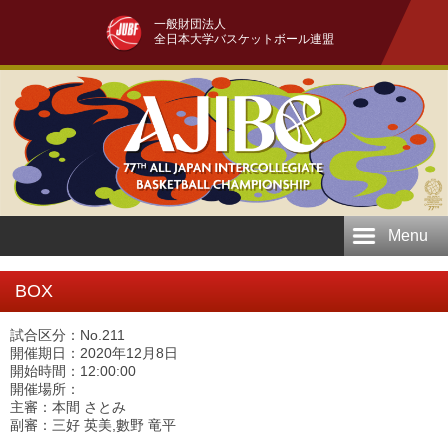
一般財団法人
全日本大学バスケットボール連盟
Menu
BOX
試合区分：No.211
開催期日：2020年12月8日
開始時間：12:00:00
開催場所：
主審：本間 さとみ
副審：三好 英美,數野 竜平