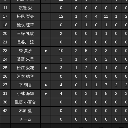
11
渡邉 愛
0
0
0
0
0
0
0
17
松尾 梨央
12
1
4
4
11
1
2
18
池永 琉華
0
0
1
0
1
0
0
20
三好 礼紋
2
0
0
1
1
0
0
21
長谷川 涼
0
0
0
0
0
0
0
23
登 翼沙
●
10
2
5
2
8
0
0
24
䑓野 朱里
3
1
4
0
2
0
0
25
松江 愛花
●
3
1
2
0
1
0
0
26
河本 德容
0
0
0
0
0
0
0
27
平 朝香
●
4
0
1
1
7
2
2
31
小林 海輝
●
4
0
3
1
5
2
3
38
重藤 小百合
0
0
0
0
0
0
0
42
木原 藍
0
0
0
0
0
0
0
チーム
0
0
0
0
0
0
0