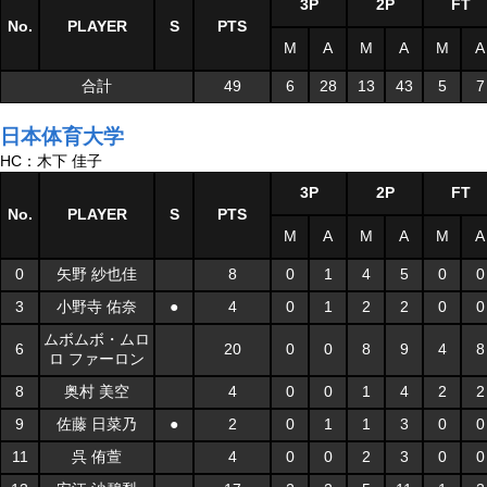
3P
2P
FT
No.
PLAYER
S
PTS
M
A
M
A
M
A
合計
49
6
28
13
43
5
7
日本体育大学
HC：木下 佳子
3P
2P
FT
No.
PLAYER
S
PTS
M
A
M
A
M
A
0
矢野 紗也佳
8
0
1
4
5
0
0
3
小野寺 佑奈
●
4
0
1
2
2
0
0
ムボムボ・ムロ
6
20
0
0
8
9
4
8
ロ ファーロン
8
奥村 美空
4
0
0
1
4
2
2
9
佐藤 日菜乃
●
2
0
1
1
3
0
0
11
呉 侑萱
4
0
0
2
3
0
0