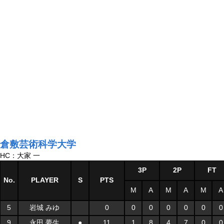
倉敷芸術科学大学
HC：大家 一
3P
2P
FT
No.
PLAYER
S
PTS
M
A
M
A
M
A
5
岩城 みゆ
0
0
0
0
0
0
0
9
永田 夢生
●
11
1
8
4
7
0
0