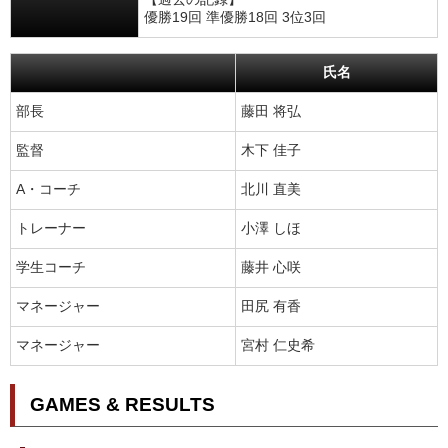
優勝19回 準優勝18回 3位3回
氏名
部長
藤田 将弘
監督
木下 佳子
A・コーチ
北川 直美
トレーナー
小澤 しほ
学生コーチ
藤井 心咲
マネージャー
田尻 有香
マネージャー
宮村 仁史希
GAMES & RESULTS