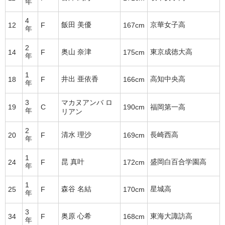
年
4
飯田 美優
京華女子高
12
F
167cm
年
2
奥山 奈津
東京成徳大高
14
F
175cm
年
1
井出 亜依香
高知中央高
18
F
166cm
年
3
マカヌアンバ ロ
19
C
190cm
福岡第一高
年
リアン
2
清水 理沙
長崎西高
20
F
169cm
年
1
昆 真叶
盛岡白百合学園高
24
F
172cm
年
1
森谷 名結
星城高
25
F
170cm
年
3
奥原 心希
東海大諏訪高
34
F
168cm
年