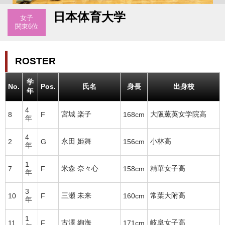
日本体育大学
女子
関東6位
ROSTER
学
No.
Pos.
氏名
身長
出身校
年
4
宮城 楽子
大阪薫英女学院高
8
F
168cm
年
4
永田 姫舞
小林高
2
G
156cm
年
1
米森 奈々心
精華女子高
7
F
158cm
年
3
三瀬 未来
常葉大附高
10
F
160cm
年
1
古澤 絢海
岐阜女子高
11
F
171cm