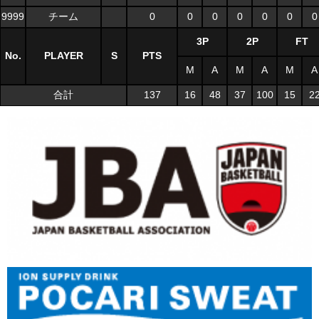
9999
チーム
0
0
0
0
0
0
0
3P
2P
FT
No.
PLAYER
S
PTS
M
A
M
A
M
A
合計
137
16
48
37
100
15
2