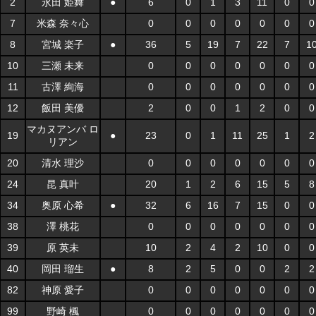
2
永田 姫舞
●
6
0
1
3
11
0
0
7
米森 奈々心
0
0
0
0
0
0
0
8
宮城 楽子
●
36
5
19
7
22
7
1
10
三瀬 未来
0
0
0
0
0
0
0
11
古澤 絢海
0
0
0
0
0
0
0
12
飯田 美優
2
0
0
1
2
0
0
マカヌアンバ ロ
19
●
23
0
1
11
25
1
2
リアン
20
清水 理沙
0
0
0
0
0
0
0
24
昆 真叶
20
1
2
6
15
5
8
34
奥原 心希
●
32
6
16
7
15
0
0
38
澤 桃花
0
0
0
0
0
0
0
39
原 英未
10
2
4
2
10
0
0
40
岡田 瑠生
●
8
2
5
0
0
2
2
82
神原 愛子
0
0
0
0
0
0
0
99
野崎 楓
0
0
0
0
0
0
0