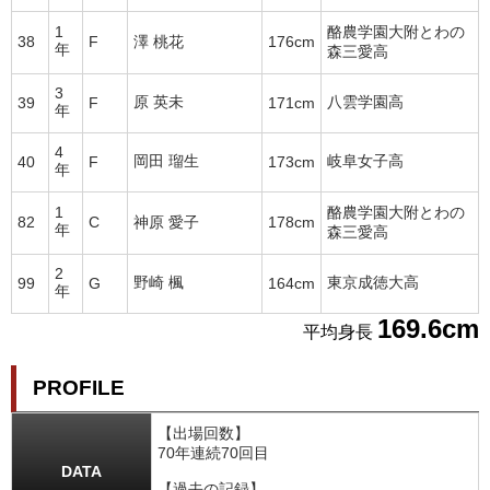
1
酪農学園大附とわの
38
F
澤 桃花
176cm
年
森三愛高
3
原 英未
八雲学園高
39
F
171cm
年
4
岡田 瑠生
岐阜女子高
40
F
173cm
年
1
酪農学園大附とわの
82
C
神原 愛子
178cm
年
森三愛高
2
野崎 楓
東京成徳大高
99
G
164cm
年
169.6cm
平均身長
PROFILE
【出場回数】
70年連続70回目
DATA
【過去の記録】