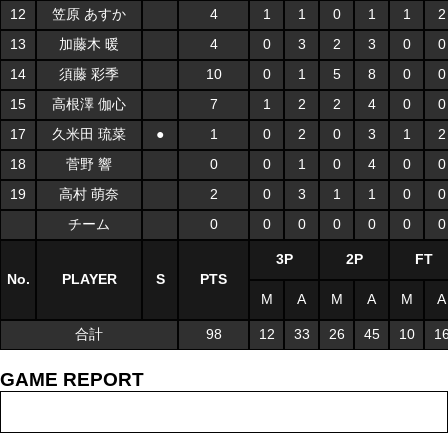
12
笠原 あすか
4
1
1
0
1
1
2
13
加藤木 暖
4
0
3
2
3
0
0
14
須藤 彩季
10
0
1
5
8
0
0
15
高根澤 伽心
7
1
2
2
4
0
0
17
久米田 琉菜
●
1
0
2
0
3
1
2
18
菅野 響
0
0
1
0
4
0
0
19
高村 萌奈
2
0
3
1
1
0
0
チーム
0
0
0
0
0
0
0
3P
2P
FT
No.
PLAYER
S
PTS
M
A
M
A
M
A
合計
98
12
33
26
45
10
1
GAME REPORT