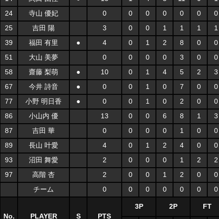
24
寺山 優妃
0
0
0
0
0
0
0
25
吉田 陽
3
0
0
1
1
1
1
39
福田 有里
●
4
0
1
2
8
0
0
51
大山 美夢
0
0
0
0
3
0
0
58
齋藤 梨萌
●
10
0
1
4
5
2
3
67
今井 詩音
●
0
0
1
0
7
0
0
77
小野 明日香
●
0
0
1
0
2
0
0
86
小山内 優
13
0
0
6
8
1
3
87
吉田 華
0
0
0
0
1
0
0
89
長山 叶愛
4
0
1
2
4
0
0
93
沼田 舞愛
2
0
0
0
1
2
2
97
高階 杏
2
0
0
1
2
0
0
チーム
0
0
0
0
0
0
0
3P
2P
FT
No.
PLAYER
S
PTS