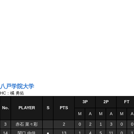
八戸学院大学
HC：橘 勇佑
3P
2P
FT
No.
PLAYER
S
PTS
M
A
M
A
M
A
3
赤石 菜々彩
2
0
2
1
3
0
0
14
関口 由佳
●
13
1
4
5
11
0
1