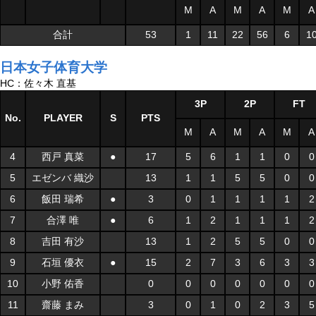
M
A
M
A
M
A
合計
53
1
11
22
56
6
1
日本女子体育大学
HC：佐々木 直基
3P
2P
FT
No.
PLAYER
S
PTS
M
A
M
A
M
A
4
西戸 真菜
●
17
5
6
1
1
0
0
5
エゼンバ 織沙
13
1
1
5
5
0
0
6
飯田 瑞希
●
3
0
1
1
1
1
2
7
合澤 唯
●
6
1
2
1
1
1
2
8
吉田 有沙
13
1
2
5
5
0
0
9
石垣 優衣
●
15
2
7
3
6
3
3
10
小野 佑香
0
0
0
0
0
0
0
11
齋藤 まみ
3
0
1
0
2
3
5