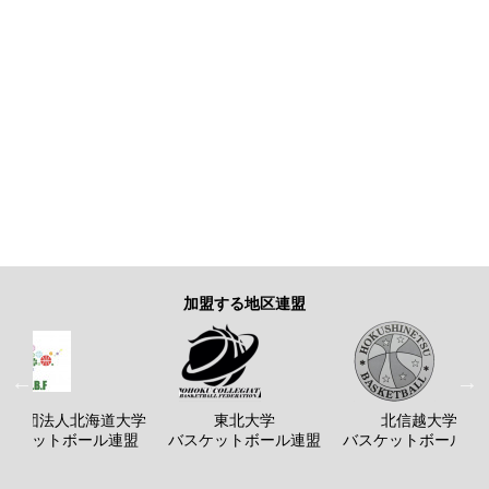
加盟する地区連盟
般社団法人北海道大学
東北大学
北信越大学
バスケットボール連盟
バスケットボール連盟
バスケットボール連