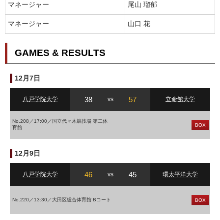
マネージャー
尾山 瑠郁
マネージャー
山口 花
GAMES & RESULTS
12月7日
38
57
八戸学院大学
vs
立命館大学
No.208／17:00／国立代々木競技場 第二体
BOX
育館
12月9日
46
45
八戸学院大学
vs
環太平洋大学
No.220／13:30／大田区総合体育館 Bコート
BOX