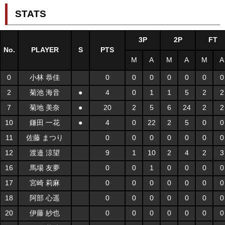
STATS
3P
2P
FT
No.
PLAYER
S
PTS
M
A
M
A
M
A
0
小林 恭佳
0
0
0
0
0
0
0
2
菊池 海音
●
4
0
1
1
5
2
2
7
菊地 美奈
●
20
2
5
6
24
2
2
10
鎌田 一花
●
4
0
22
2
5
0
0
11
佐藤 まつり
0
0
0
0
0
0
0
12
渡邉 涼望
9
1
10
2
4
2
3
16
馬場 友夢
0
0
1
0
0
0
0
17
宮崎 莉麻
0
0
0
0
0
0
0
18
阿部 心遥
0
0
0
0
0
0
0
20
伊藤 紗也
0
0
0
0
0
0
0