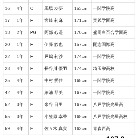
16
4年
C
馬場 友夢
153cm
一関学院高
17
1年
F
宮崎 莉麻
171cm
実践学園高
18
2年
PG
阿部 心遥
170cm
盛岡白百合学園高
20
1年
F
伊藤 紗也
157cm
開志国際高
22
1年
F
戸嶋 莉沙
174cm
一関学院高
23
4年
F
長谷川 優羽
174cm
埼玉栄高校
25
4年
F
中村 愛佳
168cm
一関学院高
42
4年
F
細浦 琴美
167cm
一関学院高
52
3年
F
米谷 日里
167cm
八戸学院光星高
55
3年
F
小笠原 幸香
168cm
八戸学院光星高校
59
4年
F
佐々木 真実
163cm
青森西高