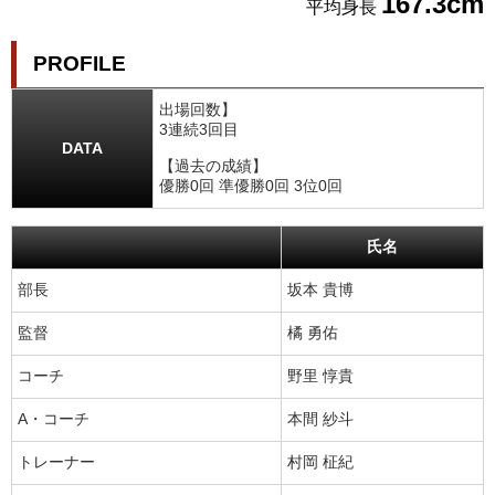
167.3cm
平均身長
PROFILE
出場回数】
3連続3回目
DATA
【過去の成績】
優勝0回 準優勝0回 3位0回
氏名
部長
坂本 貴博
監督
橘 勇佑
コーチ
野里 惇貴
A・コーチ
本間 紗斗
トレーナー
村岡 柾紀