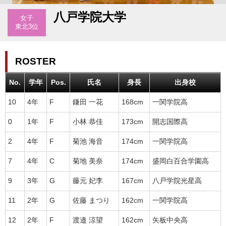
八戸学院大学
女子
東北3位
ROSTER
No.
学年
Pos.
氏名
身長
出身校
10
4年
F
鎌田 一花
168cm
一関学院高
0
1年
F
小林 恭佳
173cm
開志国際高
2
4年
F
菊池 海音
174cm
一関学院高
7
4年
C
菊地 美奈
174cm
盛岡白百合学園高
9
3年
G
藤元 妃李
167cm
八戸学院光星高
11
2年
G
佐藤 まつり
162cm
一関学院高
12
2年
F
渡邉 涼望
162cm
矢板中央高