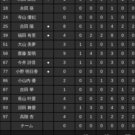
18
永田 葵
0
0
0
0
1
0
0
24
寺山 優妃
0
0
0
0
1
0
0
25
吉田 陽
●
8
0
1
3
4
2
2
39
福田 有里
●
4
0
2
2
8
0
0
51
大山 美夢
3
1
1
0
1
0
0
58
齋藤 梨萌
9
1
4
3
3
0
0
67
今井 詩音
●
3
1
1
0
3
0
0
77
小野 明日香
●
0
0
0
0
1
0
0
86
小山内 優
2
0
1
1
3
0
0
87
吉田 華
1
0
0
0
2
1
2
89
長山 叶愛
4
0
0
2
6
0
0
93
沼田 舞愛
3
1
3
0
4
0
0
97
高階 杏
4
0
1
1
2
2
2
チーム
0
0
0
0
0
0
0