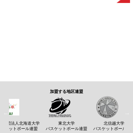
加盟する地区連盟
般社団法人北海道大学
東北大学
北信越大学
バスケットボール連盟
バスケットボール連盟
バスケットボール連