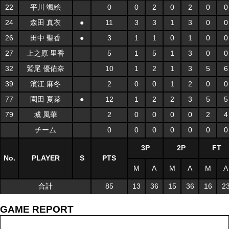
22
平川 颯絵
0
0
2
0
2
0
0
24
森田 真衣
●
11
3
3
1
3
0
0
26
田中 聖香
●
3
1
1
0
1
0
0
27
上之原 里香
5
1
5
1
3
0
0
32
鷲尾 優佑奈
10
1
2
1
3
5
6
39
濱江 麻冬
2
0
0
1
2
0
0
77
園田 夏菜
●
12
1
2
2
3
5
5
79
城 風華
2
0
0
0
0
2
4
チーム
0
0
0
0
0
0
0
3P
2P
FT
No.
PLAYER
S
PTS
M
A
M
A
M
A
合計
85
13
36
15
36
16
2
GAME REPORT