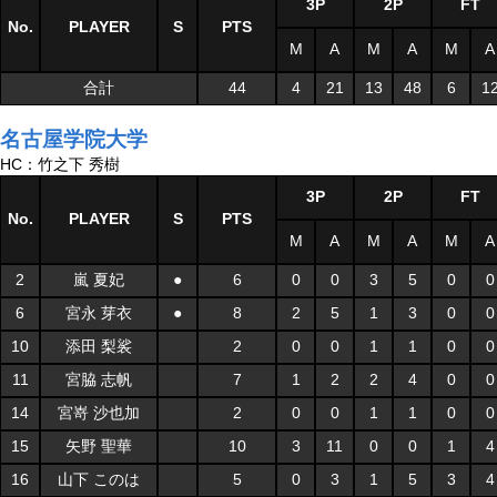
3P
2P
FT
No.
PLAYER
S
PTS
M
A
M
A
M
A
合計
44
4
21
13
48
6
1
名古屋学院大学
HC：竹之下 秀樹
3P
2P
FT
No.
PLAYER
S
PTS
M
A
M
A
M
A
2
嵐 夏妃
●
6
0
0
3
5
0
0
6
宮永 芽衣
●
8
2
5
1
3
0
0
10
添田 梨裟
2
0
0
1
1
0
0
11
宮脇 志帆
7
1
2
2
4
0
0
14
宮嵜 沙也加
2
0
0
1
1
0
0
15
矢野 聖華
10
3
11
0
0
1
4
16
山下 このは
5
0
3
1
5
3
4