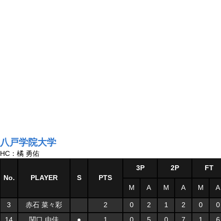
八戸学院大学
HC：橘 勇佑
3P
2P
FT
No.
PLAYER
S
PTS
M
A
M
A
M
A
3
赤石 菜々彩
2
0
2
1
2
0
0
14
関口 由佳
●
1
0
5
0
7
1
6