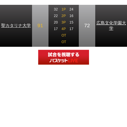
32
1P
24
22
2P
16
広島文化学園大
20
3P
15
91
72
聖カタリナ大学
学
17
4P
17
OT
OT