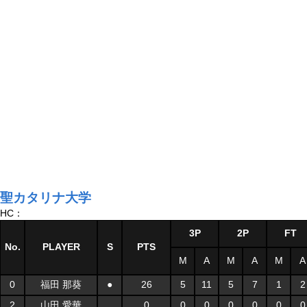
聖カタリナ大学
HC：
3P
2P
FT
No.
PLAYER
S
PTS
M
A
M
A
M
A
0
福田 那葵
●
26
5
11
5
7
1
2
2
山田 愛華
0
0
0
0
0
0
0