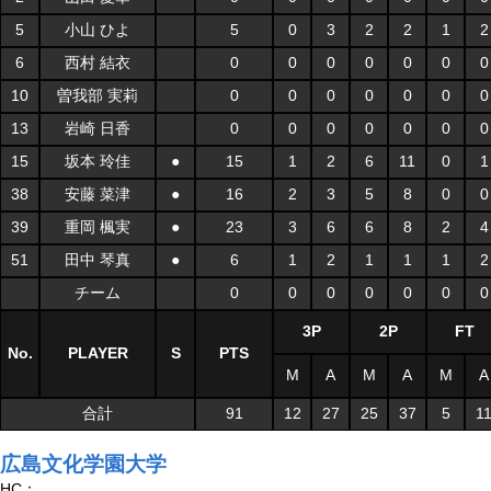
5
小山 ひよ
5
0
3
2
2
1
2
6
西村 結衣
0
0
0
0
0
0
0
10
曽我部 実莉
0
0
0
0
0
0
0
13
岩崎 日香
0
0
0
0
0
0
0
15
坂本 玲佳
●
15
1
2
6
11
0
1
38
安藤 菜津
●
16
2
3
5
8
0
0
39
重岡 楓実
●
23
3
6
6
8
2
4
51
田中 琴真
●
6
1
2
1
1
1
2
チーム
0
0
0
0
0
0
0
3P
2P
FT
No.
PLAYER
S
PTS
M
A
M
A
M
A
合計
91
12
27
25
37
5
1
広島文化学園大学
HC：