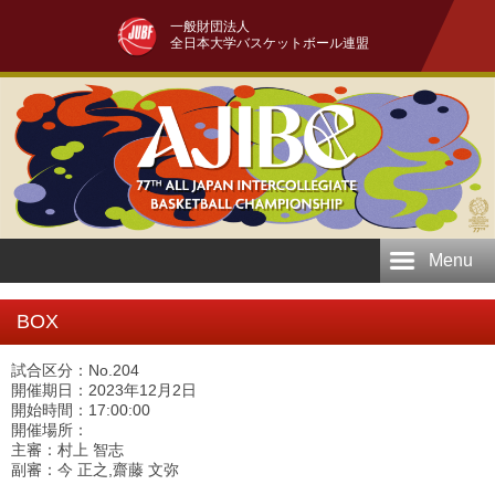
一般財団法人
全日本大学バスケットボール連盟
Menu
BOX
試合区分：No.204
開催期日：2023年12月2日
開始時間：17:00:00
開催場所：
主審：村上 智志
副審：今 正之,齋藤 文弥