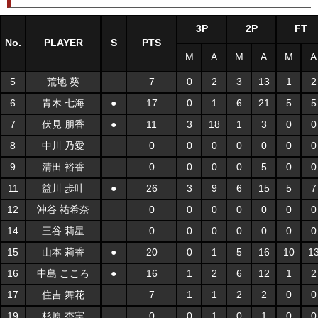
3P
2P
FT
No.
PLAYER
S
PTS
M
A
M
A
M
A
5
荒地 葵
7
0
2
3
13
1
2
6
青木 七海
●
17
0
1
6
21
5
5
7
伏見 朋香
●
11
3
18
1
3
0
0
8
中川 乃愛
0
0
0
0
0
0
0
9
清田 裕香
0
0
0
0
5
0
0
11
益川 歩叶
●
26
3
9
6
15
5
7
12
沖谷 祐希奈
0
0
0
0
0
0
0
14
三谷 莉星
0
0
0
0
0
0
0
15
山本 莉香
●
20
0
1
5
16
10
1
16
中島 こころ
●
16
1
2
6
12
1
2
17
住吉 舞花
7
1
1
2
2
0
0
19
杉原 杏実
0
0
1
0
1
0
0