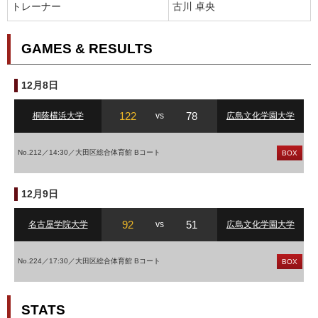
トレーナー
古川 卓央
GAMES & RESULTS
12月8日
122
78
桐蔭横浜大学
vs
広島文化学園大学
No.212／14:30／大田区総合体育館 Bコート
BOX
12月9日
92
51
名古屋学院大学
vs
広島文化学園大学
No.224／17:30／大田区総合体育館 Bコート
BOX
STATS