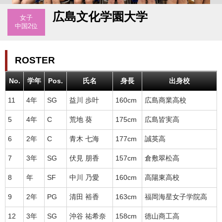
広島文化学園大学
女子
中国2位
ROSTER
No.
学年
Pos.
氏名
身長
出身校
11
4年
SG
益川 歩叶
160cm
広島商業高校
5
4年
C
荒地 葵
175cm
広島皆実高
6
2年
C
青木 七海
177cm
誠英高
7
3年
SG
伏見 朋香
157cm
倉敷翠松高
8
年
SF
中川 乃愛
160cm
高陽東高校
9
2年
PG
清田 裕香
163cm
福岡海星女子学院高
12
3年
SG
沖谷 祐希奈
158cm
徳山商工高