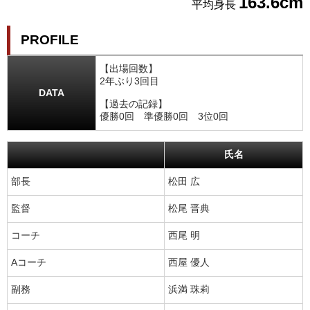
163.6cm
平均身長
PROFILE
【出場回数】
2年ぶり3回目
DATA
【過去の記録】
優勝0回 準優勝0回 3位0回
氏名
部長
松田 広
監督
松尾 晋典
コーチ
西尾 明
Aコーチ
西屋 優人
副務
浜満 珠莉