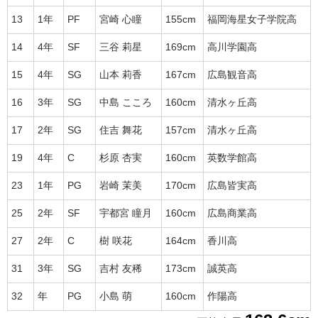
13
1年
PF
宮崎 心瞳
155cm
福岡海星女子学院高
14
4年
SF
三谷 莉星
169cm
高川学園高
15
4年
SG
山本 莉香
167cm
広島観音高
16
3年
SG
中島 こころ
160cm
清水ヶ丘高
17
2年
SG
住吉 舞花
157cm
清水ヶ丘高
19
4年
C
杉原 杏実
160cm
英数学館高
23
1年
PG
岩崎 茉美
170cm
広島皆実高
25
2年
SF
宇都宮 瞳月
160cm
広島商業高
27
2年
C
樹 咲花
164cm
香川高
31
3年
SG
吉村 友稀
173cm
誠英高
32
年
PG
小島 萌
160cm
作陽高