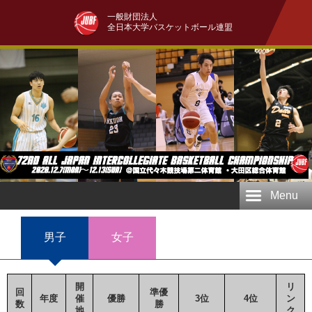
一般財団法人
全日本大学バスケットボール連盟
Menu
男子
女子
開
リ
回
準優
年度
催
優勝
3位
4位
ン
数
勝
地
ク