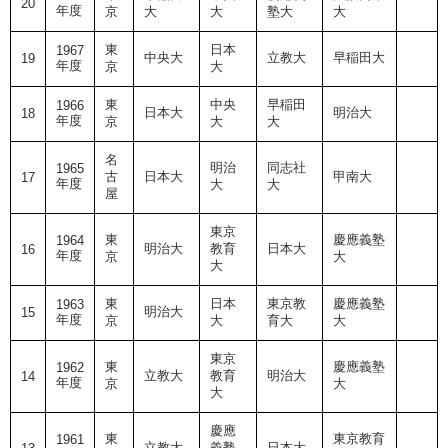
20
年度
京
大
大
塾大
大
東
日本
1967
中央大
立教大
早稲田大
19
年度
京
大
東
中央
早稲田
1966
日本大
明治大
18
年度
京
大
大
名
明治
同志社
1965
古
日本大
甲南大
17
年度
大
大
屋
東京
東
慶應義塾
1964
明治大
教育
日本大
16
年度
京
大
大
東
日本
東京教
慶應義塾
1963
明治大
15
年度
京
大
育大
大
東京
東
慶應義塾
1962
立教大
教育
明治大
14
年度
京
大
大
慶應
東
東京教育
1961
立教大
義塾
日本大