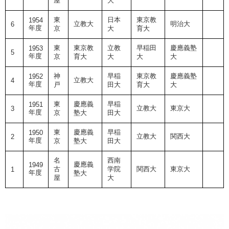
屋
大
東
日本
東京教
1954
立教大
明治大
6
年度
京
大
育大
東
東京教
立教
早稲田
慶應義塾
1953
5
年度
京
育大
大
大
大
神
早稲
東京教
慶應義塾
1952
立教大
4
年度
戸
田大
育大
大
東
慶應義
早稲
1951
立教大
東京大
3
年度
京
塾大
田大
東
慶應義
早稲
1950
立教大
関西大
2
年度
京
塾大
田大
名
西南
慶應義
1949
古
学院
関西大
東京大
1
年度
塾大
屋
大