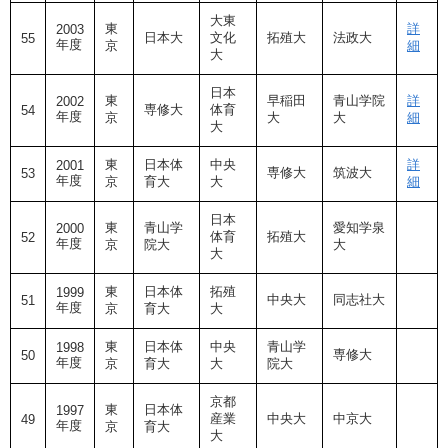
大東
東
詳
2003
日本大
文化
拓殖大
法政大
55
年度
京
細
大
日本
東
早稲田
青山学院
詳
2002
専修大
体育
54
年度
京
大
大
細
大
東
日本体
中央
詳
2001
専修大
筑波大
53
年度
京
育大
大
細
日本
東
青山学
愛知学泉
2000
体育
拓殖大
52
年度
京
院大
大
大
東
日本体
拓殖
1999
中央大
同志社大
51
年度
京
育大
大
東
日本体
中央
青山学
1998
専修大
50
年度
京
育大
大
院大
京都
東
日本体
1997
産業
中央大
中京大
49
年度
京
育大
大