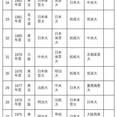
東
日本体
筑波
1982
日本大
中央大
34
年度
京
育大
大
名
日本体
日本
1981
古
拓殖大
筑波大
33
年度
育大
大
屋
日本
東
1980
日本大
体育
拓殖大
中央大
32
年度
京
大
日本
大
京都産業
1979
中央大
体育
拓殖大
31
年度
阪
大
大
東
日本体
明治
1978
拓殖大
筑波大
30
年度
京
育大
大
東
中央
慶應義塾
1977
法政大
日本大
29
年度
京
大
大
大
法政
日本体
1976
明治大
日本大
28
年度
阪
大
育大
東
早稲
大阪商業
1975
明治大
日本大
27