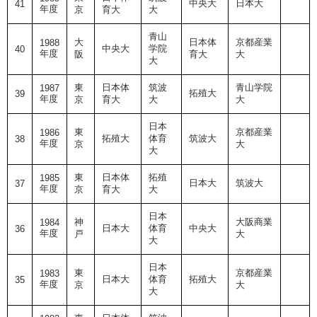
中央大
日本大
41
年度
京
育大
大
青山
大
日本体
京都産業
1988
中央大
学院
40
年度
阪
育大
大
大
東
日本体
筑波
青山学院
1987
拓殖大
39
年度
京
育大
大
大
日本
東
京都産業
1986
拓殖大
体育
筑波大
38
年度
京
大
大
東
日本体
拓殖
1985
日本大
筑波大
37
年度
京
育大
大
日本
神
大阪商業
1984
日本大
体育
中央大
36
年度
戸
大
大
日本
東
京都産業
1983
日本大
体育
拓殖大
35
年度
京
大
大