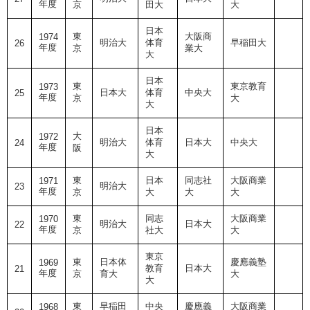
年度
京
田大
大
日本
東
大阪商
1974
明治大
体育
早稲田大
26
年度
京
業大
大
日本
東
東京教育
1973
日本大
体育
中央大
25
年度
京
大
大
日本
大
1972
明治大
体育
日本大
中央大
24
年度
阪
大
東
日本
同志社
大阪商業
1971
明治大
23
年度
京
大
大
大
東
同志
大阪商業
1970
明治大
日本大
22
年度
京
社大
大
東京
東
日本体
慶應義塾
1969
教育
日本大
21
年度
京
育大
大
大
東
早稲田
中央
慶應義
大阪商業
1968