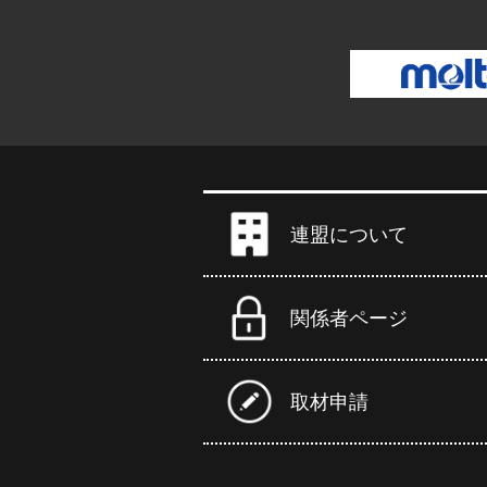
連盟について
関係者ページ
取材申請