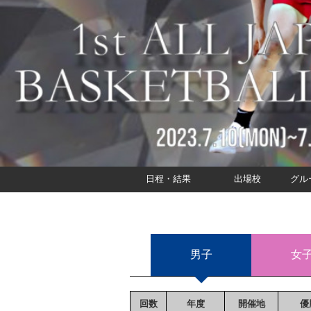
日程・結果
出場校
グル
男子
女
回数
年度
開催地
優