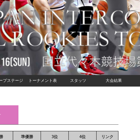
ープステージ
トーナメント表
スタッツ
大会結果
子
勝
準優勝
3位
4位
リンク