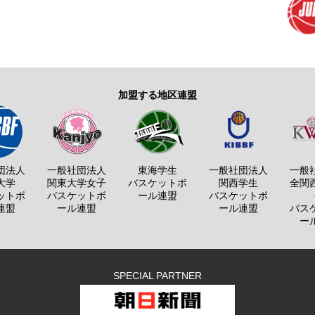
加盟する地区連盟
団法人
一般社団法人
東海学生
一般社団法人
一般
大学
関東大学女子
バスケットボ
関西学生
全関
ットボ
バスケットボ
ール連盟
バスケットボ
連盟
ール連盟
ール連盟
バス
ー
SPECIAL PARTNER