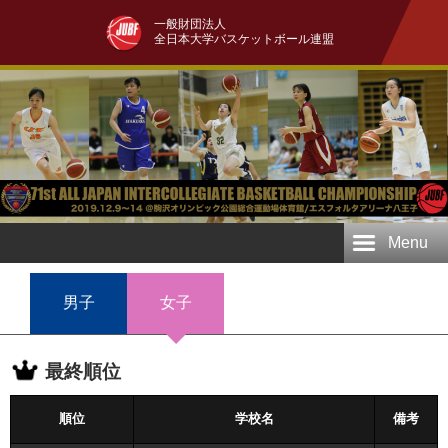
一般財団法人
全日本大学バスケットボール連盟
Menu
男子
女子
最終順位
順位
学校名
備考