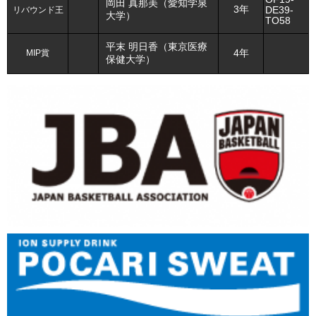
岡田 真那美（愛知学泉
3年
リバウンド王
DE39-
大学）
TO58
平末 明日香（東京医療
MIP賞
4年
保健大学）