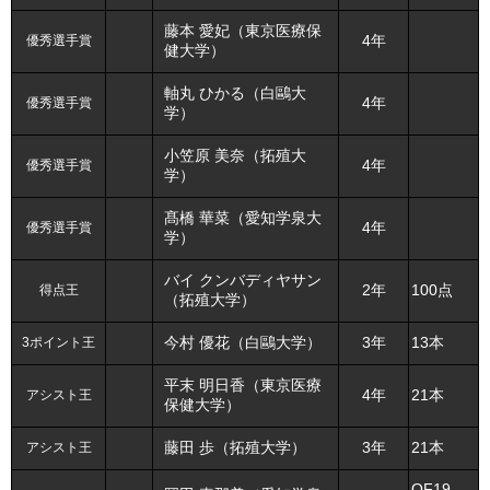
藤本 愛妃（東京医療保
優秀選手賞
4年
健大学）
軸丸 ひかる（白鷗大
優秀選手賞
4年
学）
小笠原 美奈（拓殖大
優秀選手賞
4年
学）
髙橋 華菜（愛知学泉大
優秀選手賞
4年
学）
バイ クンバディヤサン
得点王
2年
100点
（拓殖大学）
3ポイント王
今村 優花（白鷗大学）
3年
13本
平末 明日香（東京医療
アシスト王
4年
21本
保健大学）
アシスト王
藤田 歩（拓殖大学）
3年
21本
OF19-