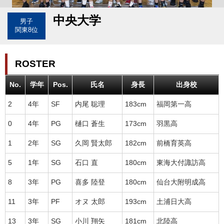
中央大学
男子
関東8位
ROSTER
No.
学年
Pos.
氏名
身長
出身校
2
4年
SF
内尾 聡理
183cm
福岡第一高
0
4年
PG
樋口 蒼生
173cm
羽黒高
1
2年
SG
久岡 賢太郎
182cm
前橋育英高
5
1年
SG
石口 直
180cm
東海大付諏訪高
8
3年
PG
喜多 陸登
180cm
仙台大附明成高
11
3年
PF
オヌ 太郎
193cm
土浦日大高
13
3年
SG
小川 翔矢
181cm
北陸高