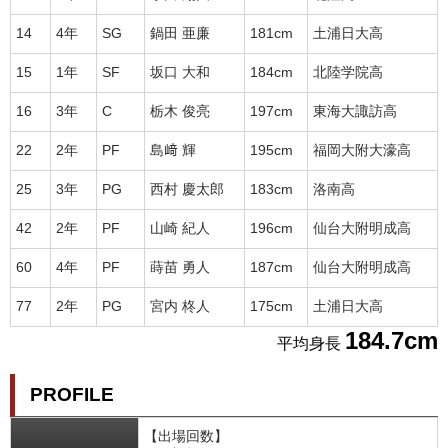
14
4年
SG
鍋田 亜廉
181cm
土浦日大高
15
1年
SF
坂口 大和
184cm
北陸学院高
16
3年
C
栃木 俊亮
197cm
東海大諏訪高
22
2年
PF
島﨑 輝
195cm
福岡大附大濠高
25
3年
PG
西村 慶太郎
183cm
洛南高
42
2年
PF
山崎 紀人
196cm
仙台大附明成高
60
4年
PF
蒔苗 勇人
187cm
仙台大附明成高
77
2年
PG
宮内 柊人
175cm
土浦日大高
184.7cm
平均身長
PROFILE
【出場回数】