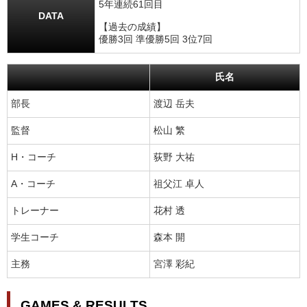
5年連続61回目
DATA
【過去の成績】
優勝3回 準優勝5回 3位7回
氏名
部長
渡辺 岳夫
監督
松山 繁
H・コーチ
荻野 大祐
A・コーチ
祖父江 卓人
トレーナー
花村 透
学生コーチ
森本 開
主務
宮澤 彩紀
GAMES & RESULTS