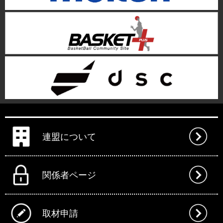
連盟について
関係者ページ
取材申請