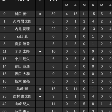
No.
PLAYER
S
PTS
M
A
M
A
M
A
0
樋口 蒼生
●
39
4
15
11
15
5
6
1
久岡 賢太郎
6
0
1
2
4
2
2
2
内尾 聡理
●
22
2
9
8
13
0
4
5
石口 直
0
0
1
0
1
0
0
8
喜多 陸登
5
1
5
0
1
2
2
11
オヌ 太郎
●
10
0
0
5
9
0
0
13
小川 翔矢
6
0
5
3
4
0
0
14
鍋田 亜廉
6
2
4
0
0
0
0
15
坂口 大和
0
0
0
0
0
0
2
16
栃木 俊亮
0
0
0
0
1
0
0
22
島﨑 輝
●
15
5
11
0
1
0
0
25
西村 慶太郎
●
9
1
1
3
4
0
0
42
山崎 紀人
11
0
0
5
8
1
4
60
蒔苗 勇人
15
5
16
0
3
0
0