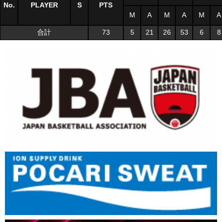
No.
PLAYER
S
PTS
M
A
M
A
M
A
合計
73
5
21
26
53
6
8