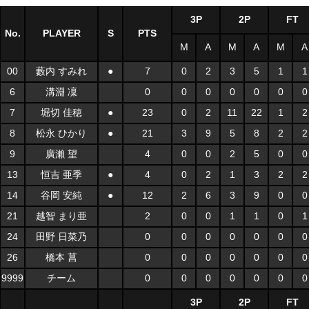
3P
2P
FT
No.
PLAYER
S
PTS
M
A
M
A
M
A
00
藪内 すみれ
●
7
0
2
3
5
1
1
6
溝淵 凜
0
0
0
0
0
0
0
7
堀切 佳穂
●
23
0
2
11
22
1
2
8
松永 ひかり
●
21
3
9
5
8
2
2
9
廣瀨 望
4
0
0
2
5
0
0
13
恒吉 亜季
●
4
0
2
1
3
2
2
14
谷岡 安純
●
12
2
6
3
9
0
0
21
越智 まり亜
2
0
0
1
1
0
1
24
田野 日菜乃
0
0
0
0
0
0
0
26
橋本 菖
0
0
0
0
0
0
0
9999
チーム
0
0
0
0
0
0
0
3P
2P
FT