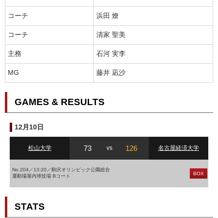
コーチ
浜田 燎
コーチ
清家 聖美
主務
石河 実李
MG
藤井 凪沙
GAMES & RESULTS
12月10日
73
126
松山大学
vs
名古屋経済大学
No.204／13:20／駒沢オリンピック公園総合
BOX
運動場屋内球技場 Bコート
STATS