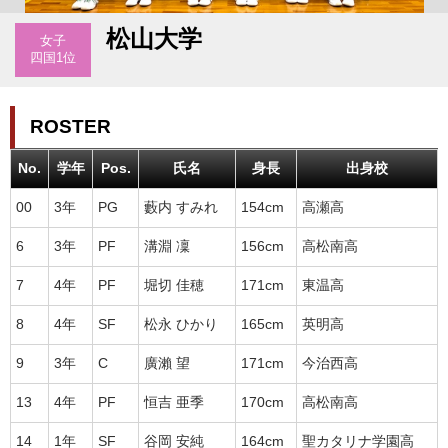
松山大学
女子
四国1位
ROSTER
No.
学年
Pos.
氏名
身長
出身校
00
3年
PG
藪内 すみれ
154cm
高瀬高
6
3年
PF
溝淵 凜
156cm
高松南高
7
4年
PF
堀切 佳穂
171cm
東温高
8
4年
SF
松永 ひかり
165cm
英明高
9
3年
C
廣瀨 望
171cm
今治西高
13
4年
PF
恒吉 亜季
170cm
高松南高
14
1年
SF
谷岡 安純
164cm
聖カタリナ学園高