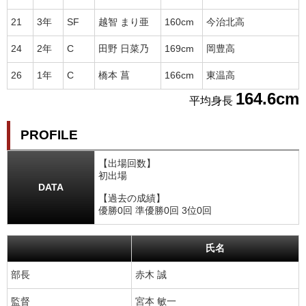
21
3年
SF
越智 まり亜
160cm
今治北高
24
2年
C
田野 日菜乃
169cm
岡豊高
26
1年
C
橋本 菖
166cm
東温高
164.6cm
平均身長
PROFILE
【出場回数】
初出場
DATA
【過去の成績】
優勝0回 準優勝0回 3位0回
氏名
部長
赤木 誠
監督
宮本 敏一