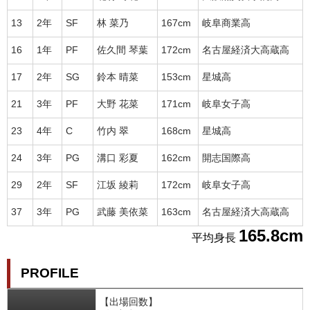
13
2年
SF
林 菜乃
167cm
岐阜商業高
16
1年
PF
佐久間 琴葉
172cm
名古屋経済大高蔵高
17
2年
SG
鈴本 晴菜
153cm
星城高
21
3年
PF
大野 花菜
171cm
岐阜女子高
23
4年
C
竹内 翠
168cm
星城高
24
3年
PG
溝口 彩夏
162cm
開志国際高
29
2年
SF
江坂 綾莉
172cm
岐阜女子高
37
3年
PG
武藤 美依菜
163cm
名古屋経済大高蔵高
165.8cm
平均身長
PROFILE
【出場回数】