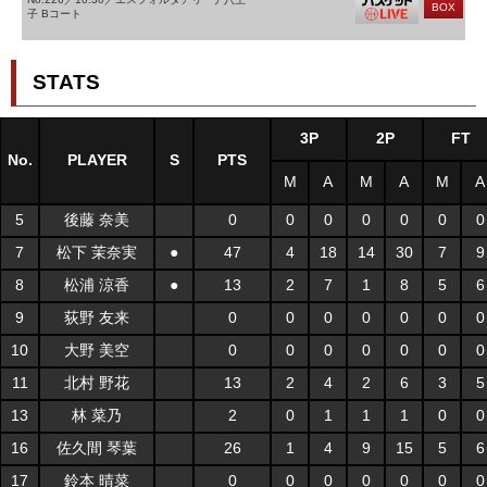
BOX
子 Bコート
STATS
3P
2P
FT
No.
PLAYER
S
PTS
M
A
M
A
M
A
5
後藤 奈美
0
0
0
0
0
0
0
7
松下 茉奈実
●
47
4
18
14
30
7
9
8
松浦 涼香
●
13
2
7
1
8
5
6
9
荻野 友来
0
0
0
0
0
0
0
10
大野 美空
0
0
0
0
0
0
0
11
北村 野花
13
2
4
2
6
3
5
13
林 菜乃
2
0
1
1
1
0
0
16
佐久間 琴葉
26
1
4
9
15
5
6
17
鈴本 晴菜
0
0
0
0
0
0
0