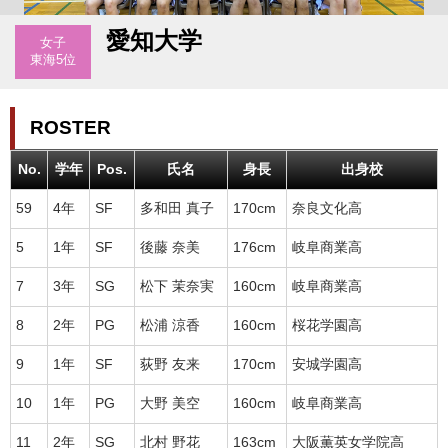
愛知大学
女子
東海5位
ROSTER
No.
学年
Pos.
氏名
身長
出身校
59
4年
SF
多和田 真子
170cm
奈良文化高
5
1年
SF
後藤 奈美
176cm
岐阜商業高
7
3年
SG
松下 茉奈実
160cm
岐阜商業高
8
2年
PG
松浦 涼香
160cm
桜花学園高
9
1年
SF
荻野 友来
170cm
安城学園高
10
1年
PG
大野 美空
160cm
岐阜商業高
11
2年
SG
北村 野花
163cm
大阪薫英女学院高