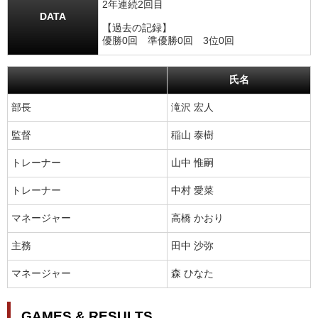
2年連続2回目
DATA
【過去の記録】
優勝0回 準優勝0回 3位0回
氏名
部長
滝沢 宏人
監督
稲山 泰樹
トレーナー
山中 惟嗣
トレーナー
中村 愛菜
マネージャー
高橋 かおり
主務
田中 沙弥
マネージャー
森 ひなた
GAMES & RESULTS