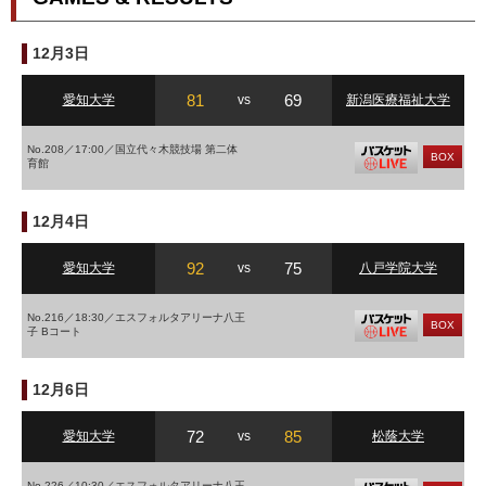
12月3日
81
69
愛知大学
vs
新潟医療福祉大学
No.208／17:00／国立代々木競技場 第二体
BOX
育館
12月4日
92
75
愛知大学
vs
八戸学院大学
No.216／18:30／エスフォルタアリーナ八王
BOX
子 Bコート
12月6日
72
85
愛知大学
vs
松蔭大学
No.226／10:30／エスフォルタアリーナ八王