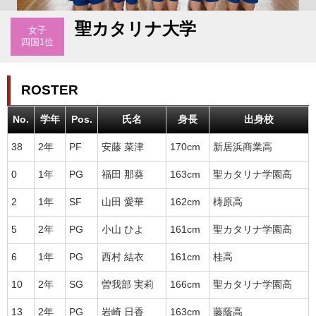
聖カタリナ大学
女子
四国1位
ROSTER
No.
学年
Pos.
氏名
身長
出身校
38
2年
PF
安藤 菜津
170cm
新居浜商業高
0
1年
PG
福田 那葵
163cm
聖カタリナ学園高
2
1年
SF
山田 愛華
162cm
梼原高
5
2年
PG
小山 ひよ
161cm
聖カタリナ学園高
6
1年
PG
西村 結衣
161cm
桂高
10
2年
SG
曽我部 実莉
166cm
聖カタリナ学園高
13
2年
PG
岩崎 日香
163cm
藤蔭高