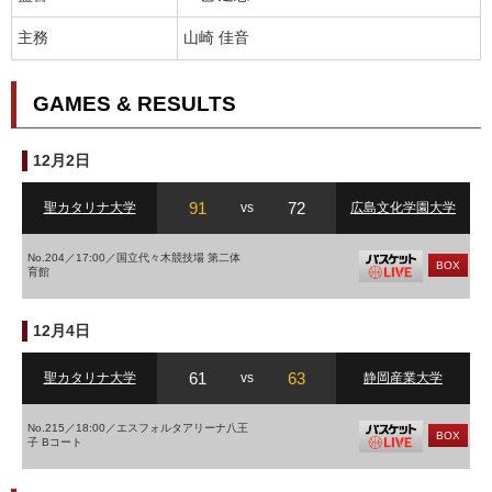
主務
山崎 佳音
GAMES & RESULTS
12月2日
91
72
聖カタリナ大学
vs
広島文化学園大学
No.204／17:00／国立代々木競技場 第二体
BOX
育館
12月4日
61
63
聖カタリナ大学
vs
静岡産業大学
No.215／18:00／エスフォルタアリーナ八王
BOX
子 Bコート