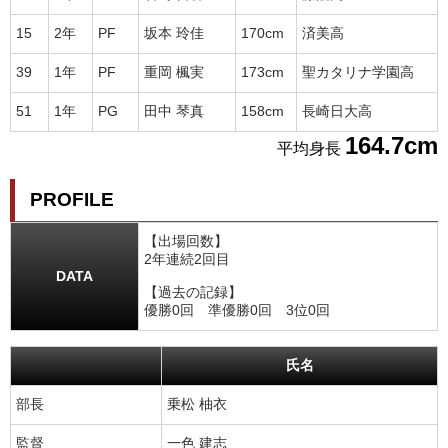
15
2年
PF
坂本 玲佳
170cm
済美高
39
1年
PF
重岡 楓実
173cm
聖カタリナ学園高
51
1年
PG
田中 琴真
158cm
長崎日大高
164.7cm
平均身長
PROFILE
【出場回数】
2年連続2回目
DATA
【過去の記録】
優勝0回 準優勝0回 3位0回
氏名
部長
乗松 柚衣
監督
一色 建志