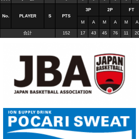
3P
2P
FT
No.
PLAYER
S
PTS
M
A
M
A
M
A
合計
152
17
43
45
76
11
2