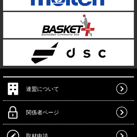
連盟について
関係者ページ
取材申請