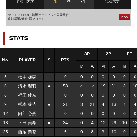
75
74
早稲田大学
vs
北陸大学
No.211／14:00／駒沢オリンピック公園総合
BOX
運動場屋内球技場 Aコート
STATS
3P
2P
FT
No.
PLAYER
S
PTS
M
A
M
A
M
A
3
松本 加恋
0
0
0
0
0
0
0
6
清水 瑠莉
●
58
4
14
19
31
8
1
8
福王 伶奈
0
0
0
0
0
0
0
9
橋本 芽依
●
21
3
21
4
13
4
4
12
阿部 心愛
0
0
0
0
0
0
0
16
下田 美希
●
34
0
4
12
29
10
1
25
西尾 美都
6
0
8
3
10
0
0