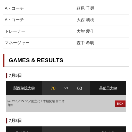
A・コーチ
萩尾 千尋
A・コーチ
大西 胡桃
トレーナー
大智 愛佳
マネージャー
森中 希明
GAMES & RESULTS
7月5日
70
60
関西学院大学
vs
早稲田大学
No.203／15:00／国立代々木競技場 第二体
BOX
育館
7月8日