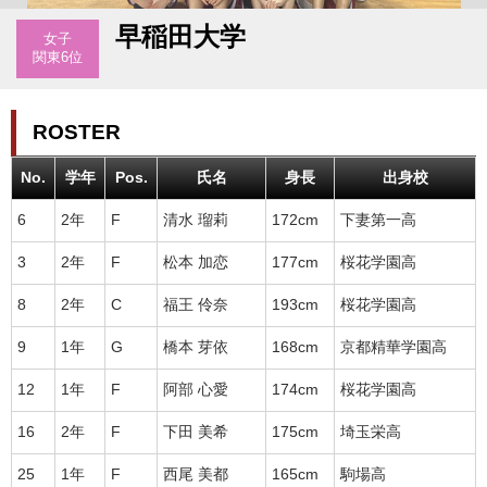
早稲田大学
女子
関東6位
ROSTER
No.
学年
Pos.
氏名
身長
出身校
6
2年
F
清水 瑠莉
172cm
下妻第一高
3
2年
F
松本 加恋
177cm
桜花学園高
8
2年
C
福王 伶奈
193cm
桜花学園高
9
1年
G
橋本 芽依
168cm
京都精華学園高
12
1年
F
阿部 心愛
174cm
桜花学園高
16
2年
F
下田 美希
175cm
埼玉栄高
25
1年
F
西尾 美都
165cm
駒場高