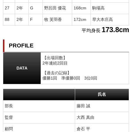
27
2年
G
野呂田 優花
168cm
駒場高
88
2年
F
牧 芙羽香
172cm
早大本庄高
173.8cm
平均身長
PROFILE
【出場回数】
2年連続2回目
DATA
【過去の記録】
優勝1回 準優勝0回 3位0回
氏名
部長
藤田 誠
監督
大西 真由
顧問
倉石 平