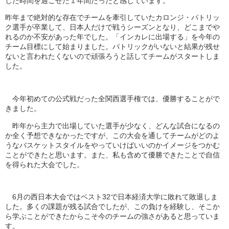
した時間を過ごせた１年間だった
と感じています。
昨年まで絶対的な存在でチームを牽引していたカロンジ・
パトリッ
ク選手が卒業して、日本人だけで戦うシーズンとなり、
どこまでや
れるのか不安があった年でした。「
インカレに出場する」を今年の
チーム目標にして始まりました。
パトリックがいないと結果が残せ
ないと言われたくないので頑張ろ
うと話してチームがスタートしま
した。
今年初めての公式戦だった全関西選手権では、
優勝することがで
きました。
昨年から主力で出場していた選手が少なく、
どんな試合になるの
か全く予想できなかったですが、
この大会を通してチームがどのよ
うなバスケットスタイルをやって
いけばいいのかイメージをつかむ
ことができたと思います。また、
私も含めて優勝できたことで自信
を得られた大会でした。
6月の西日本大会ではベスト32で日本経済大学に敗れて敗退しま
した。多くの課題が残る試合でしたが、この負けを経験し、
そこか
ら学ぶことができたからこそ今のチームの強さがあると思っ
ていま
す。