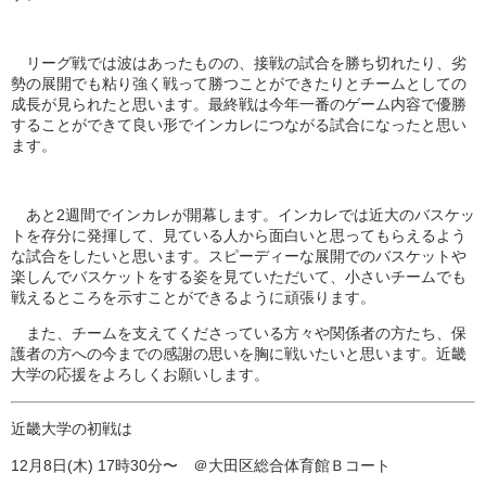
リーグ戦では波はあったものの、接戦の試合を勝ち切れたり、
劣
勢の展開でも粘り強く戦って勝つことができたりとチームとして
の
成長が見られたと思います。
最終戦は今年一番のゲーム内容で優勝
することができて良い形でイ
ンカレにつながる試合になったと思い
ます。
あと2週間でインカレが開幕します。
インカレでは近大のバスケッ
トを存分に発揮して、
見ている人から面白いと思ってもらえるよう
な試合をしたいと思い
ます。
スピーディーな展開でのバスケットや
楽しんでバスケットをする姿
を見ていただいて、
小さいチームでも
戦えるところを示すことができるように頑張りま
す。
また、チームを支えてくださっている方々や関係者の方たち、
保
護者の方への今までの感謝の思いを胸に戦いたいと思います。
近畿
大学の応援をよろしくお願いします。
近畿大学の初戦は
12月8日(木) 17時30分〜 ＠大田区総合体育館Ｂコート