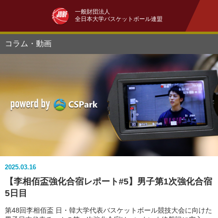
一般財団法人
全日本大学バスケットボール連盟
コラム・動画
2025.03.16
【李相佰盃強化合宿レポート#5】男子第1次強化合宿
5日目
第48回李相佰盃 日・韓大学代表バスケットボール競技大会に向けた