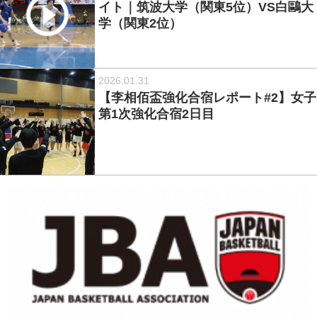
イト｜筑波大学（関東5位）VS白鷗大
学（関東2位）
2026.01.31
【李相佰盃強化合宿レポート#2】女子
第1次強化合宿2日目