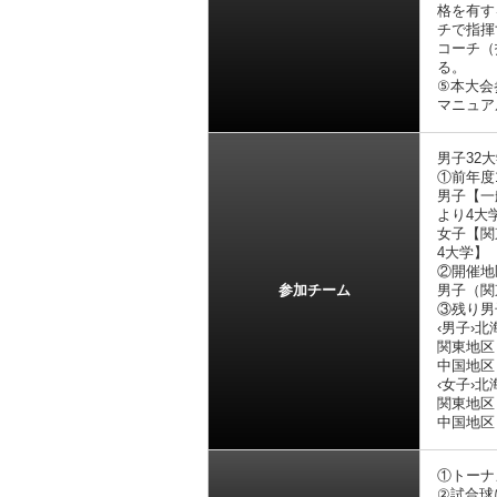
格を有す
チで指揮
コーチ（
る。
⑤本大会
マニュア
男子32大
①前年度
男子【一
より4大
女子【関
4大学】
②開催地
参加チーム
男子（関
③残り男
‹男子›
関東地区
中国地区
‹女子›
関東地区
中国地区
①トーナ
②試合球