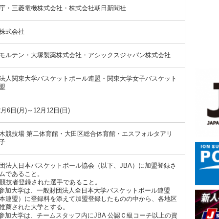
庁・三菱電機株式会社・株式会社朝日新聞社
株式会社
モルテン・大塚製薬株式会社・アシックスジャパン株式会社
法人関東大学バスケットボール連盟・関東大学女子バスケット
盟
2月6日(月)～12月12日(日)
木競技場 第二体育館・大田区総合体育館・エスフォルタアリ
子
団法人日本バスケットボール協会（以下、JBA）に加盟登録さ
ムであること。
 に競技者登録された選手であること。
参加大学は、一般財団法人全日本大学バスケットボール連盟
本連盟）に登録料を添えて加盟登録したものの中から、各地区
推薦された大学とする。
参加大学は、チームスタッフ内にJBA 公認Ｃ級コーチ以上の資