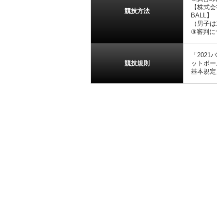
【株式会社
競技方法
BALL】
（男子は
③審判に
「202
競技規則
ットボー
基本規定