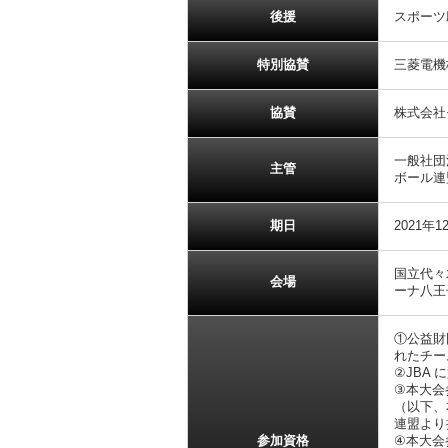
後援
スポーツ
特別協賛
三菱電機
協賛
株式会社
一般社団
主管
ボール連
期日
2021年1
国立代々
会場
ーナ八王
①公益財
れたチー
②JBA
③本大会
（以下、
連盟より
参加資格
④本大会