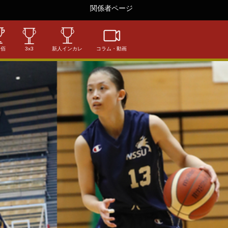
関係者ページ
相佰
3x3
新人インカレ
コラム・動画