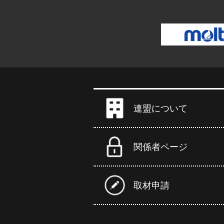
連盟について
関係者ページ
取材申請