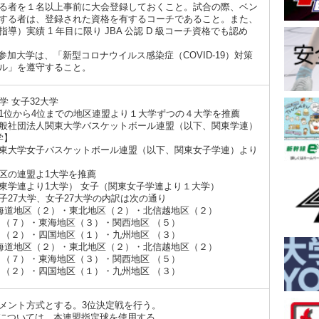
る者を１名以上事前に大会登録しておくこと。試合の際、ベン
する者は、登録された資格を有するコーチであること。また、
指導）実績 1 年目に限り JBA 公認 D 級コーチ資格でも認め
参加大学は、「新型コロナウイルス感染症（COVID-19）対策
ル」を遵守すること。
学 女子32大学
1位から4位までの地区連盟より１大学ずつの４大学を推薦
般社団法人関東大学バスケットボール連盟（以下、関東学連）
学】
東大学女子バスケットボール連盟（以下、関東女子学連）より
区の連盟よ1大学を推薦
東学連より1大学） 女子（関東女子学連より１大学）
子27大学、女子27大学の内訳は次の通り
北海道地区（２）・東北地区（２）・北信越地区（２）
 （７）・東海地区（３）・関西地区 （５）
 （２）・四国地区（１）・九州地区 （３）
北海道地区（２）・東北地区（２）・北信越地区（２）
 （７）・東海地区（３）・関西地区 （５）
 （２）・四国地区（１）・九州地区 （３）
メント方式とする。3位決定戦を行う。
については、本連盟指定球を使用する。