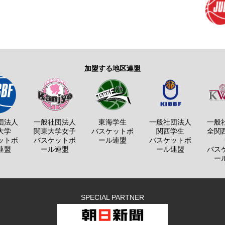
加盟する地区連盟
団法人
一般社団法人
東海学生
一般社団法人
一般
大学
関東大学女子
バスケットボ
関西学生
全関
ットボ
バスケットボ
ール連盟
バスケットボ
連盟
ール連盟
ール連盟
バス
ー
SPECIAL PARTNER