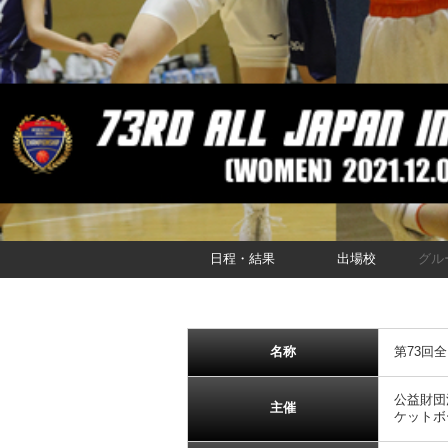
日程・結果
出場校
グル
名称
第73回
公益財団
主催
ケットボ