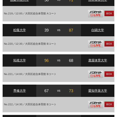
No.219／12:00／大田区総合体育館 Aコート
BOX
39
87
松蔭大学
vs
白鷗大学
No.220／12:30／大田区総合体育館 Bコート
BOX
96
68
拓殖大学
vs
鹿屋体育大学
No.221／14:00／大田区総合体育館 Bコート
BOX
67
73
専修大学
vs
愛知学泉大学
No.222／14:30／大田区総合体育館 Bコート
BOX