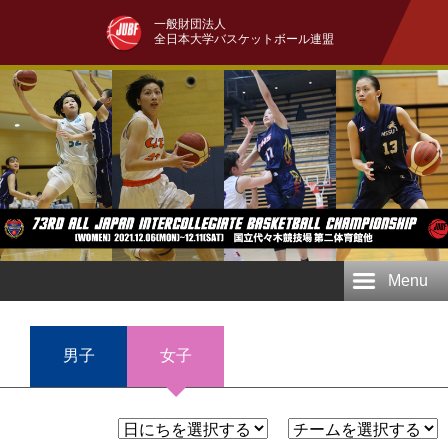
一般財団法人
全日本大学バスケットボール連盟
Menu
男子
女子