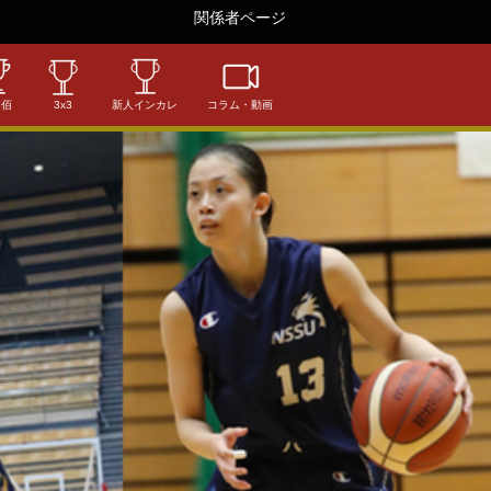
関係者ページ
相佰
3x3
新人インカレ
コラム・動画