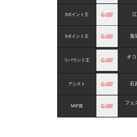
江
3ポイント王
鬼
3ポイント王
オコ
リバウンド王
石
アシスト
フェ
MIP賞