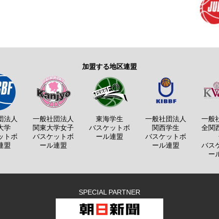
加盟する地区連盟
団法人
一般社団法人
東海学生
一般社団法人
一般
大学
関東大学女子
バスケットボ
関西学生
全関
ットボ
バスケットボ
ール連盟
バスケットボ
連盟
ール連盟
ール連盟
バス
ー
SPECIAL PARTNER