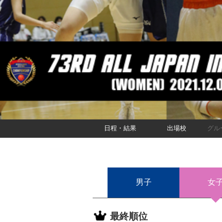
日程・結果
出場校
グル
男子
女
最終順位