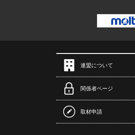
連盟について
関係者ページ
取材申請