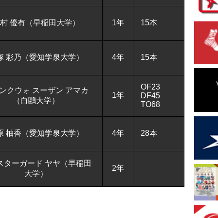
村 優有（早稲田大学）
1年
15本
塚 彩乃（愛知学泉大学）
4年
15本
OF23
ンクウォ スーザン アマカ
1年
DF45
（白鷗大学）
TO68
原 柚香（愛知学泉大学）
4年
28本
スターガード ヤヤ（早稲田
2年
大学）