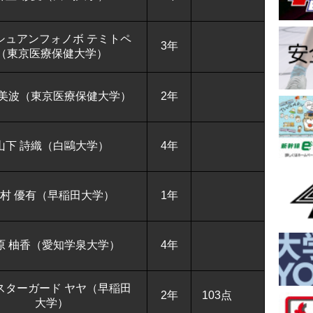
シュアンフォノボ テミトペ
3年
（東京医療保健大学）
 美波（東京医療保健大学）
2年
山下 詩織（白鷗大学）
4年
村 優有（早稲田大学）
1年
原 柚香（愛知学泉大学）
4年
スターガード ヤヤ（早稲田
2年
103点
大学）