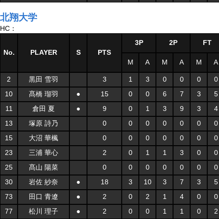
北翔大学
HC：
3P
2P
FT
No.
PLAYER
S
PTS
M
A
M
A
M
A
2
黒田 雪羽
3
1
3
0
0
0
0
10
髙橋 瑠羽
●
15
0
0
6
7
3
5
11
倉田 夏
●
9
0
1
3
9
3
4
13
塚原 詩乃
0
0
0
0
0
0
0
15
大沼 華楓
0
0
0
0
0
0
0
23
三浦 華心
2
0
1
1
3
0
0
25
髙山 陽菜
0
0
0
0
0
0
0
30
岩佐 紗奈
●
18
3
10
3
7
3
5
73
田口 青遼
●
2
0
2
1
4
0
0
77
松川 理子
●
2
0
0
1
1
0
2