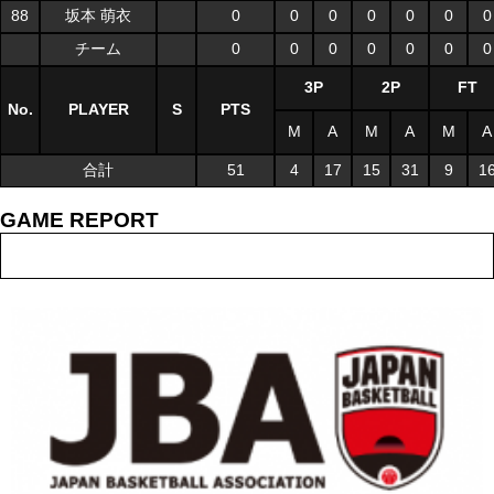
88
坂本 萌衣
0
0
0
0
0
0
0
チーム
0
0
0
0
0
0
0
3P
2P
FT
No.
PLAYER
S
PTS
M
A
M
A
M
A
合計
51
4
17
15
31
9
1
GAME REPORT