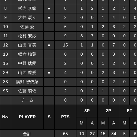
8
杉内 李緒
●
8
1
2
1
2
3
4
9
大井 暖々
●
2
0
0
1
4
0
0
10
佐藤 愛
6
0
1
2
6
2
2
11
松村 安紗
9
3
7
0
0
0
0
12
山田 杏美
●
15
1
1
6
7
0
0
13
郷六 柚葉
0
0
0
0
3
0
0
15
中野 璃愛
2
0
0
1
2
0
0
29
山西 凛愛
●
4
0
0
2
3
0
0
33
廣野 智依菜
0
0
0
0
2
0
0
95
佐藤 萌依
2
0
2
1
1
0
0
チーム
0
0
0
0
0
0
0
3P
2P
FT
No.
PLAYER
S
PTS
M
A
M
A
M
A
合計
65
10
27
15
34
5
6