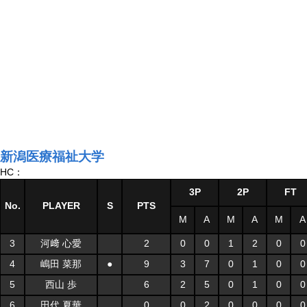
新潟医療福祉大学
HC：
3P
2P
FT
No.
PLAYER
S
PTS
M
A
M
A
M
A
3
河﨑 心愛
2
0
0
1
2
0
0
4
嶋田 菜那
●
9
3
7
0
1
0
0
5
西山 歩
6
2
5
0
1
0
0
6
田代 夏華
0
0
2
0
0
0
0