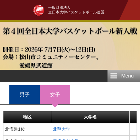
一般財団法人
全日本大学バスケットボール連盟
Menu
男子
女子
地区
大学名
北海道1位
北翔大学