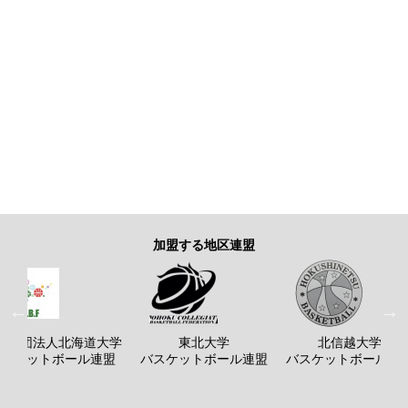
加盟する地区連盟
般社団法人北海道大学
東北大学
北信越大学
バスケットボール連盟
バスケットボール連盟
バスケットボール連