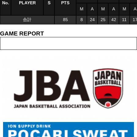
No.
PLAYER
S
PTS
M
A
M
A
M
A
合計
85
8
24
25
42
11
1
GAME REPORT