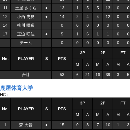
11
土屋 さくら
●
13
1
5
5
13
0
0
12
小西 史夏
●
14
2
4
4
12
0
0
14
柳川 咲稀
0
0
0
0
0
0
0
17
正迫 咲佳
●
5
1
6
1
1
0
0
チーム
0
0
0
0
0
0
0
3P
2P
FT
No.
PLAYER
S
PTS
M
A
M
A
M
A
合計
53
6
21
16
39
3
5
鹿屋体育大学
HC：
3P
2P
FT
No.
PLAYER
S
PTS
M
A
M
A
M
A
1
森 天音
●
15
0
3
7
10
1
3