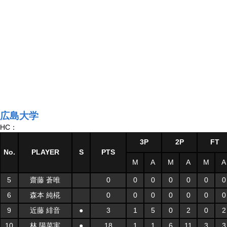
広島大学
HC：
3P
2P
FT
No.
PLAYER
S
PTS
M
A
M
A
M
A
5
齋藤 蒼唯
0
0
0
0
0
0
0
6
森本 純椛
0
0
0
0
0
0
0
9
近藤 緋音
●
3
1
5
0
2
0
2
10
林 陽菜実
●
18
1
1
6
11
3
3