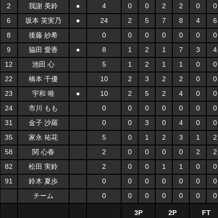
2
我謝 美鈴
●
4
0
0
2
2
0
0
6
坂本 芙実乃
●
24
2
5
7
8
4
6
8
後藤 紗希
0
0
0
0
0
0
0
9
脇田 愛香
●
8
1
2
1
7
3
4
12
池田 心
5
1
2
1
1
0
0
22
橋本 千優
10
2
3
2
2
0
0
23
宇和 唯
●
10
2
5
2
4
0
0
24
市川 もも
0
0
0
0
0
0
0
31
金子 沙羅
0
0
3
0
4
0
0
35
家永 祐花
5
0
1
2
3
1
2
58
関 心春
2
0
0
0
0
2
2
82
松田 実鈴
2
0
0
1
1
0
0
91
鈴木 夏歩
0
0
0
0
0
0
0
チーム
0
0
0
0
0
0
0
3P
2P
FT