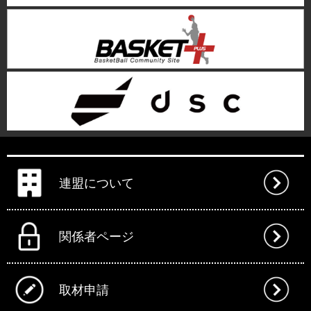
連盟について
関係者ページ
取材申請