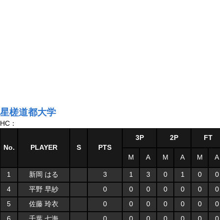
星槎道都大学
HC：
3P
2P
FT
No.
PLAYER
S
PTS
M
A
M
A
M
A
1
新岡 はる
3
1
3
0
1
0
0
4
平野 早紗
0
0
0
0
0
0
0
5
佐藤 玲衣
0
0
0
0
0
0
0
6
千葉 七海
0
0
0
0
0
0
0