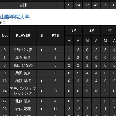
合計
56
5
24
17
49
7
1
山梨学院大学
HC：
3P
2P
FT
No.
PLAYER
S
PTS
M
A
M
A
M
A
0
平野 和々美
●
6
1
2
0
2
3
4
1
赤石 華音
3
1
2
0
0
0
0
6
森田 ひなの
8
2
2
1
2
0
0
11
柴田 美奈
8
0
5
4
4
0
0
13
樋渡 梨桜
●
6
0
2
3
4
0
0
アデバンジョ ブ
14
●
27
0
0
9
18
9
1
レッシング
17
北條 瑚奈
●
4
0
3
2
2
0
0
26
岩佐 妃花
●
11
2
12
2
2
1
2