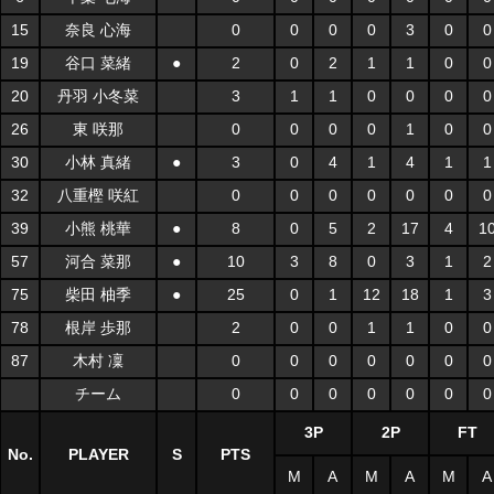
15
奈良 心海
0
0
0
0
3
0
0
19
谷口 菜緒
●
2
0
2
1
1
0
0
20
丹羽 小冬菜
3
1
1
0
0
0
0
26
東 咲那
0
0
0
0
1
0
0
30
小林 真緒
●
3
0
4
1
4
1
1
32
八重樫 咲紅
0
0
0
0
0
0
0
39
小熊 桃華
●
8
0
5
2
17
4
1
57
河合 菜那
●
10
3
8
0
3
1
2
75
柴田 柚季
●
25
0
1
12
18
1
3
78
根岸 歩那
2
0
0
1
1
0
0
87
木村 凜
0
0
0
0
0
0
0
チーム
0
0
0
0
0
0
0
3P
2P
FT
No.
PLAYER
S
PTS
M
A
M
A
M
A