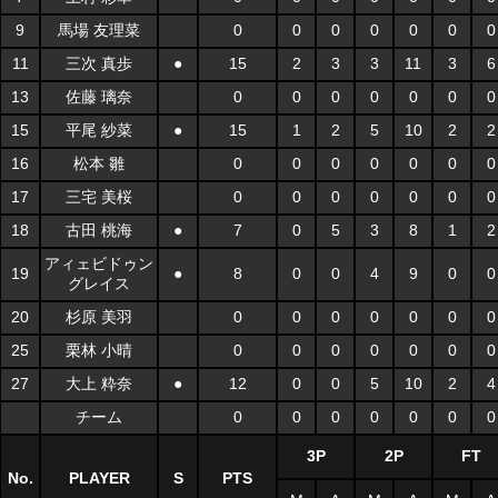
9
馬場 友理菜
0
0
0
0
0
0
0
11
三次 真歩
●
15
2
3
3
11
3
6
13
佐藤 璃奈
0
0
0
0
0
0
0
15
平尾 紗菜
●
15
1
2
5
10
2
2
16
松本 雛
0
0
0
0
0
0
0
17
三宅 美桜
0
0
0
0
0
0
0
18
古田 桃海
●
7
0
5
3
8
1
2
アィェビドゥン
19
●
8
0
0
4
9
0
0
グレイス
20
杉原 美羽
0
0
0
0
0
0
0
25
栗林 小晴
0
0
0
0
0
0
0
27
大上 粋奈
●
12
0
0
5
10
2
4
チーム
0
0
0
0
0
0
0
3P
2P
FT
No.
PLAYER
S
PTS