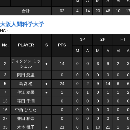
M
A
M
A
M
A
合計
62
4
14
20
48
10
1
大阪人間科学大学
HC：
3P
2P
FT
No.
PLAYER
S
PTS
M
A
M
A
M
A
ディクソン ミッ
2
●
14
0
0
6
9
2
3
シェル
3
岡田 悠里
0
0
0
0
0
0
0
5
島袋 椛
●
24
0
2
9
14
6
6
7
仲江 穂果
●
1
0
1
0
1
1
2
13
窪田 千潤
0
0
0
0
0
0
0
16
中西 ひなた
0
0
0
0
0
0
0
27
兼田 釉奈
0
0
0
0
0
0
0
33
木本 桃子
●
21
0
1
10
21
1
2