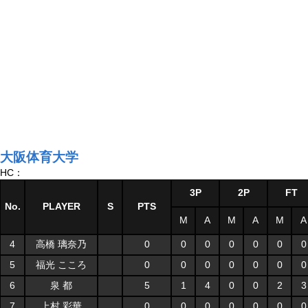
大阪体育大学
HC：
3P
2P
FT
No.
PLAYER
S
PTS
M
A
M
A
M
A
4
高橋 璃奈乃
0
0
0
0
0
0
0
5
福光 こころ
0
0
0
0
0
0
0
6
泉 都
5
1
4
0
0
2
3
7
上村 彩華
0
0
0
0
0
0
0