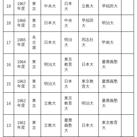
東
日本
1967
中央大
立教大
早稲田大
19
年度
京
大
東
中央
早稲田
1966
日本大
明治大
18
年度
京
大
大
名
明治
同志社
1965
古
日本大
甲南大
17
年度
大
大
屋
東京
東
慶應義塾
1964
明治大
教育
日本大
16
年度
京
大
大
東
日本
東京教
慶應義塾
1963
明治大
15
年度
京
大
育大
大
東京
東
慶應義塾
1962
立教大
教育
明治大
14
年度
京
大
大
慶應
東
東京教育
1961
立教大
義塾
日本大
13
年度
京
大
大