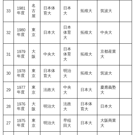
名
日本体
日本
1981
古
拓殖大
筑波大
33
年度
育大
大
屋
日本
東
1980
日本大
体育
拓殖大
中央大
32
年度
京
大
日本
大
京都産業
1979
中央大
体育
拓殖大
31
年度
阪
大
大
東
日本体
明治
1978
拓殖大
筑波大
30
年度
京
育大
大
東
中央
慶應義塾
1977
法政大
日本大
29
年度
京
大
大
大
法政
日本体
1976
明治大
日本大
28
年度
阪
大
育大
東
早稲
大阪商業
1975
明治大
日本大
27
年度
京
田大
大