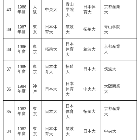
青山
大
日本体
京都産業
1988
中央大
学院
40
年度
阪
育大
大
大
東
日本体
筑波
青山学院
1987
拓殖大
39
年度
京
育大
大
大
日本
東
京都産業
1986
拓殖大
体育
筑波大
38
年度
京
大
大
東
日本体
拓殖
1985
日本大
筑波大
37
年度
京
育大
大
日本
神
大阪商業
1984
日本大
体育
中央大
36
年度
戸
大
大
日本
東
京都産業
1983
日本大
体育
拓殖大
35
年度
京
大
大
東
日本体
筑波
1982
日本大
中央大
34
年度
京
育大
大