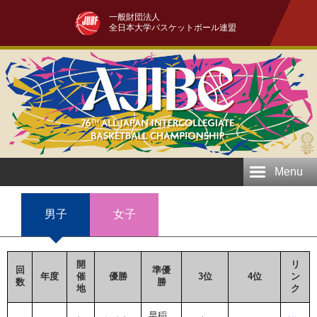
一般財団法人
全日本大学バスケットボール連盟
Menu
男子
女子
開
リ
回
準優
年度
催
優勝
3位
4位
ン
数
勝
地
ク
早稲