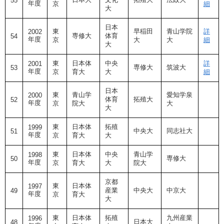
55
年度
京
細
大
日本
東
早稲田
青山学院
詳
2002
専修大
体育
54
年度
京
大
大
細
大
東
日本体
中央
詳
2001
専修大
筑波大
53
年度
京
育大
大
細
日本
東
青山学
愛知学泉
2000
体育
拓殖大
52
年度
京
院大
大
大
東
日本体
拓殖
1999
中央大
同志社大
51
年度
京
育大
大
東
日本体
中央
青山学
1998
専修大
50
年度
京
育大
大
院大
京都
東
日本体
1997
産業
中央大
中京大
49
年度
京
育大
大
東
日本体
拓殖
九州産業
1996
日本大
48