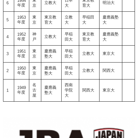
東
日本
東京教
1954
立教大
明治大
6
年度
京
大
育大
東
東京教
立教
早稲田
慶應義塾
1953
5
年度
京
育大
大
大
大
神
早稲
東京教
慶應義塾
1952
立教大
4
年度
戸
田大
育大
大
東
慶應義
早稲
1951
立教大
東京大
3
年度
京
塾大
田大
東
慶應義
早稲
1950
立教大
関西大
2
年度
京
塾大
田大
名
西南
慶應義
1949
古
学院
関西大
東京大
1
年度
塾大
屋
大