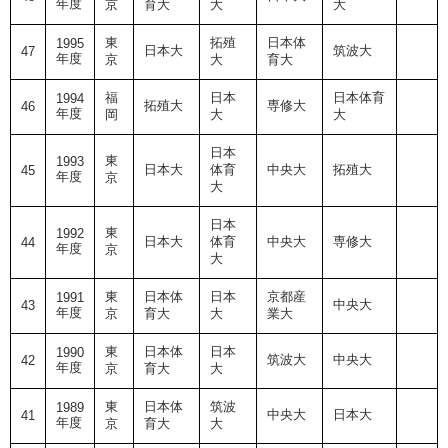
年度
京
育大
大
大
東
拓殖
日本体
1995
日本大
筑波大
47
年度
京
大
育大
福
日本
日本体育
1994
拓殖大
専修大
46
年度
岡
大
大
日本
東
1993
日本大
体育
中央大
拓殖大
45
年度
京
大
日本
東
1992
日本大
体育
中央大
専修大
44
年度
京
大
東
日本体
日本
京都産
1991
中央大
43
年度
京
育大
大
業大
東
日本体
日本
1990
筑波大
中央大
42
年度
京
育大
大
東
日本体
筑波
1989
中央大
日本大
41
年度
京
育大
大