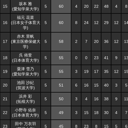
坂本 雅
坂本 雅
15
15
5
5
60
4
20
22
48
4
8
(愛知学泉大学)
(愛知学泉大学)
福元 花菜
福元 花菜
16
16
(日本女子体育大
(日本女子体育大
5
5
60
8
24
12
29
12
1
学)
学)
赤木 里帆
赤木 里帆
17
17
(東京医療保健大
(東京医療保健大
5
5
58
2
7
20
36
12
1
学)
学)
呉 侑萱
呉 侑萱
18
18
5
5
55
0
0
23
41
9
1
(日本体育大学)
(日本体育大学)
粟津 雪乃
粟津 雪乃
19
19
5
5
55
3
19
17
35
12
1
(愛知学泉大学)
(愛知学泉大学)
池田 沙紀
池田 沙紀
20
20
5
5
51
6
16
15
40
3
5
(筑波大学)
(筑波大学)
浜井 彩
浜井 彩
21
21
5
5
50
3
4
16
38
9
1
(拓殖大学)
(拓殖大学)
小野寺 佑奈
小野寺 佑奈
22
22
5
5
49
3
15
18
30
4
7
(日本体育大学)
(日本体育大学)
田中 万衣羽
田中 万衣羽
23
23
5
5
45
8
23
8
15
5
6