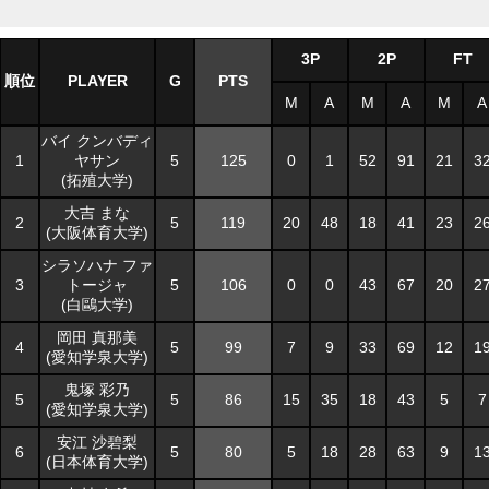
3P
2P
FT
順位
No.
PLAYER
PLAYER
G
S
PTS
M
A
M
A
M
A
バイ クンバディ
バイ クンバディ
1
1
ヤサン
ヤサン
5
5
125
0
1
52
91
21
3
(拓殖大学)
(拓殖大学)
大吉 まな
大吉 まな
2
2
5
5
119
20
48
18
41
23
2
(大阪体育大学)
(大阪体育大学)
シラソハナ ファ
シラソハナ ファ
3
3
トージャ
トージャ
5
5
106
0
0
43
67
20
2
(白鷗大学)
(白鷗大学)
岡田 真那美
岡田 真那美
4
4
5
5
99
7
9
33
69
12
1
(愛知学泉大学)
(愛知学泉大学)
鬼塚 彩乃
鬼塚 彩乃
5
5
5
5
86
15
35
18
43
5
7
(愛知学泉大学)
(愛知学泉大学)
安江 沙碧梨
安江 沙碧梨
6
6
5
5
80
5
18
28
63
9
1
(日本体育大学)
(日本体育大学)