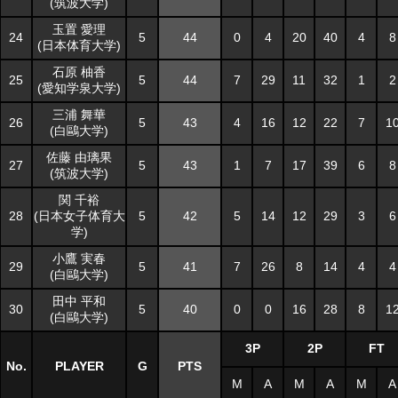
(筑波大学)
(筑波大学)
玉置 愛理
玉置 愛理
24
24
5
5
44
0
4
20
40
4
8
(日本体育大学)
(日本体育大学)
石原 柚香
石原 柚香
25
25
5
5
44
7
29
11
32
1
2
(愛知学泉大学)
(愛知学泉大学)
三浦 舞華
三浦 舞華
26
26
5
5
43
4
16
12
22
7
1
(白鷗大学)
(白鷗大学)
佐藤 由璃果
佐藤 由璃果
27
27
5
5
43
1
7
17
39
6
8
(筑波大学)
(筑波大学)
関 千裕
関 千裕
28
28
(日本女子体育大
(日本女子体育大
5
5
42
5
14
12
29
3
6
学)
学)
小鷹 実春
小鷹 実春
29
29
5
5
41
7
26
8
14
4
4
(白鷗大学)
(白鷗大学)
田中 平和
田中 平和
30
30
5
5
40
0
0
16
28
8
1
(白鷗大学)
(白鷗大学)
3P
2P
FT
No.
No.
PLAYER
PLAYER
G
S
PTS
M
A
M
A
M
A