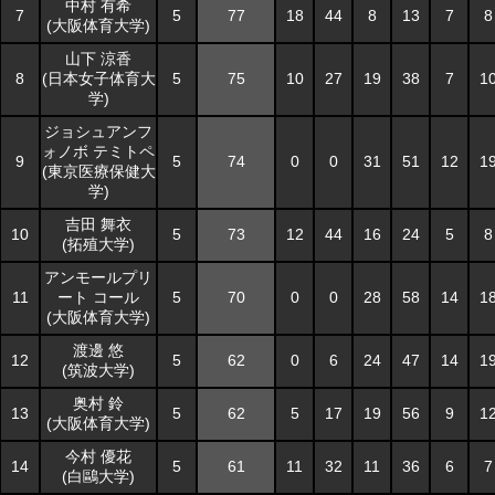
中村 有希
中村 有希
7
7
5
5
77
18
44
8
13
7
8
(大阪体育大学)
(大阪体育大学)
山下 涼香
山下 涼香
8
8
(日本女子体育大
(日本女子体育大
5
5
75
10
27
19
38
7
1
学)
学)
ジョシュアンフ
ジョシュアンフ
ォノボ テミトペ
ォノボ テミトペ
9
9
5
5
74
0
0
31
51
12
1
(東京医療保健大
(東京医療保健大
学)
学)
吉田 舞衣
吉田 舞衣
10
10
5
5
73
12
44
16
24
5
8
(拓殖大学)
(拓殖大学)
アンモールプリ
アンモールプリ
11
11
ート コール
ート コール
5
5
70
0
0
28
58
14
1
(大阪体育大学)
(大阪体育大学)
渡邊 悠
渡邊 悠
12
12
5
5
62
0
6
24
47
14
1
(筑波大学)
(筑波大学)
奥村 鈴
奥村 鈴
13
13
5
5
62
5
17
19
56
9
1
(大阪体育大学)
(大阪体育大学)
今村 優花
今村 優花
14
14
5
5
61
11
32
11
36
6
7
(白鷗大学)
(白鷗大学)