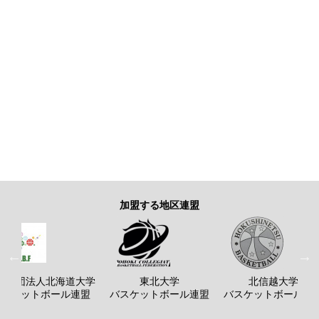
加盟する地区連盟
般社団法人北海道大学
東北大学
北信越大学
バスケットボール連盟
バスケットボール連盟
バスケットボール連