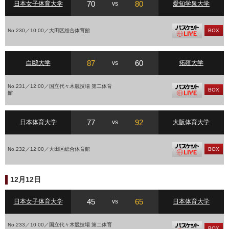
70
80
日本女子体育大学
vs
愛知学泉大学
No.230／10:00／大田区総合体育館
BOX
87
60
白鷗大学
vs
拓殖大学
No.231／12:00／国立代々木競技場 第二体育
BOX
館
77
92
日本体育大学
vs
大阪体育大学
No.232／12:00／大田区総合体育館
BOX
12月12日
45
65
日本女子体育大学
vs
日本体育大学
No.233／10:00／国立代々木競技場 第二体育
BOX