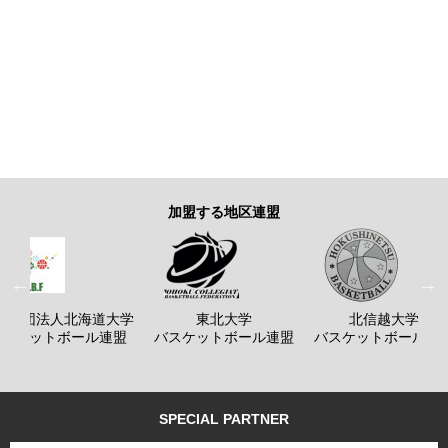
加盟する地区連盟
般社団法人北海道大学
東北大学
北信越大学
バスケットボール連盟
バスケットボール連盟
バスケットボール連
SPECIAL PARTNER