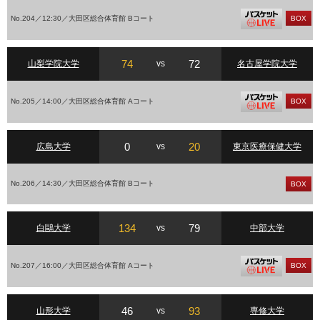
No.204／12:30／大田区総合体育館 Bコート
BOX
74
72
山梨学院大学
vs
名古屋学院大学
No.205／14:00／大田区総合体育館 Aコート
BOX
0
20
広島大学
vs
東京医療保健大学
No.206／14:30／大田区総合体育館 Bコート
BOX
134
79
白鷗大学
vs
中部大学
No.207／16:00／大田区総合体育館 Aコート
BOX
46
93
山形大学
vs
専修大学